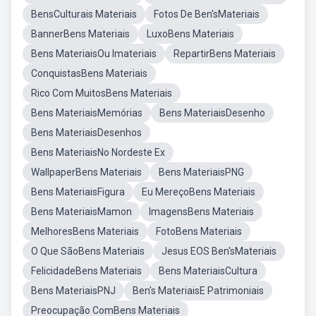
BensCulturais Materiais
Fotos De Ben'sMateriais
BannerBens Materiais
LuxoBens Materiais
Bens MateriaisOu Imateriais
RepartirBens Materiais
ConquistasBens Materiais
Rico Com MuitosBens Materiais
Bens MateriaisMemórias
Bens MateriaisDesenho
Bens MateriaisDesenhos
Bens MateriaisNo Nordeste Ex
WallpaperBens Materiais
Bens MateriaisPNG
Bens MateriaisFigura
Eu MereçoBens Materiais
Bens MateriaisMamon
ImagensBens Materiais
MelhoresBens Materiais
FotoBens Materiais
O Que SãoBens Materiais
Jesus EOS Ben'sMateriais
FelicidadeBens Materiais
Bens MateriaisCultura
Bens MateriaisPNJ
Ben's MateriaisE Patrimoniais
Preocupação ComBens Materiais