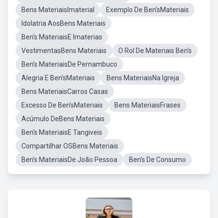
Bens MateriaisImaterial
Exemplo De Ben'sMateriais
Idolatria AosBens Materiais
Ben's MateriaisE Imaterias
VestimentasBens Materiais
O Rol De Materiais Ben's
Ben's MateriaisDe Pernambuco
Alegria E Ben'sMateriais
Bens MateriaisNa Igreja
Bens MateriaisCarros Casas
Excesso De Ben'sMateriais
Bens MateriaisFrases
Acúmulo DeBens Materiais
Ben's MateriaisE Tangiveis
Compartilhar OSBens Materiais
Ben's MateriaisDe João Pessoa
Ben's De Consumo