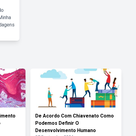
do
Minha
rdagens
timento
De Acordo Com Chiavenato Como
o
Podemos Definir O
Desenvolvimento Humano