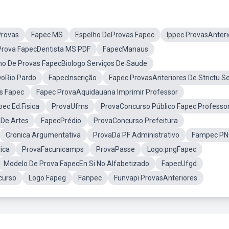
Provas
Fapec MS
Espelho DeProvas Fapec
Ippec ProvasAnteri
Prova FapecDentista MS PDF
FapecManaus
o De Provas FapecBiologo Serviços De Saude
DoRio Pardo
FapecInscrição
Fapec ProvasAnteriores De Strictu S
s Fapec
Fapec ProvaAquidauana Imprimir Professor
ec Ed.Fisica
ProvaUfms
ProvaConcurso Público Fapec Professo
De Artes
FapecPrédio
ProvaConcurso Prefeitura
Cronica Argumentativa
ProvaDa PF Administrativo
Fampec PN
ica
ProvaFacunicamps
ProvaPasse
Logo.pngFapec
Modelo De Prova FapecEn Si No Alfabetizado
FapecUfgd
curso
Logo Fapeg
Fanpec
Funvapi ProvasAnteriores