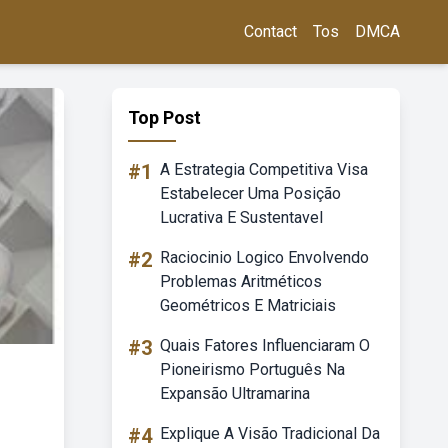
Contact
Tos
DMCA
Top Post
#1
A Estrategia Competitiva Visa
Estabelecer Uma Posição
Lucrativa E Sustentavel
#2
Raciocinio Logico Envolvendo
Problemas Aritméticos
Geométricos E Matriciais
#3
Quais Fatores Influenciaram O
Pioneirismo Português Na
Expansão Ultramarina
#4
Explique A Visão Tradicional Da