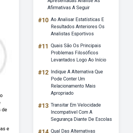
Apresentadas Analise As
Afirmativas A Seguir
#10
Ao Analisar Estatísticas E
Resultados Anteriores Os
Analistas Esportivos
#11
Quais São Os Principais
Problemas Filosóficos
Levantados Logo Ao Início
#12
Indique A Alternativa Que
Pode Conter Um
Relacionamento Mais
Apropriado
 o
e
#13
Transitar Em Velocidade
s de
Incompativel Com A
Segurança Diante De Escolas
ias e
#14
Qual Das Alternativas