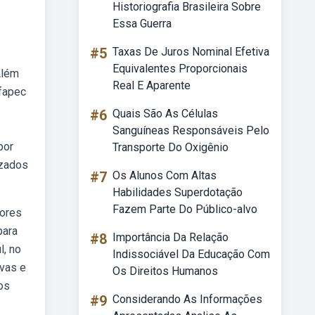
Historiografia Brasileira Sobre
Essa Guerra
#5
Taxas De Juros Nominal Efetiva
Equivalentes Proporcionais
Além
Real E Aparente
 fapec
#6
Quais São As Células
Sanguíneas Responsáveis Pelo
por
Transporte Do Oxigênio
izados
#7
Os Alunos Com Altas
Habilidades Superdotação
Fazem Parte Do Público-alvo
iores
para
#8
Importância Da Relação
l, no
Indissociável Da Educação Com
ovas e
Os Direitos Humanos
os
#9
Considerando As Informações