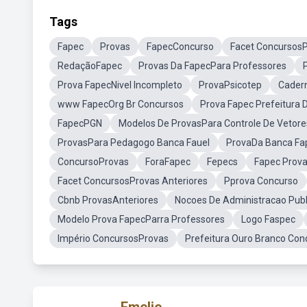
Tags
Fapec
Provas
FapecConcurso
Facet Concursos
RedaçãoFapec
Provas Da FapecPara Professores
Prova FapecNivel Incompleto
ProvaPsicotep
Cadern
www FapecOrg Br Concursos
Prova Fapec Prefeitura 
FapecPGN
Modelos De ProvasPara Controle De Vetore
ProvasPara Pedagogo Banca Fauel
ProvaDa Banca Fap
ConcursoProvas
ForaFapec
Fepecs
Fapec Prova
Facet ConcursosProvas Anteriores
Pprova Concurso
Cbnb ProvasAnteriores
Nocoes De Administracao Publ
Modelo Prova FapecParra Professores
Logo Faspec
Império ConcursosProvas
Prefeitura Ouro Branco Con