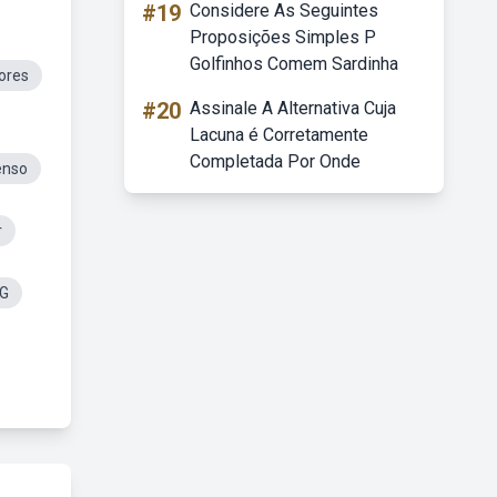
#19
Considere As Seguintes
Proposições Simples P
Golfinhos Comem Sardinha
ores
#20
Assinale A Alternativa Cuja
Lacuna é Corretamente
Completada Por Onde
enso
r
G