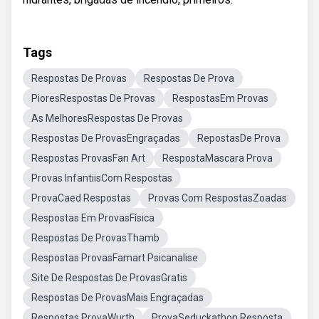
Tags
Respostas De Provas
Respostas De Prova
PioresRespostas De Provas
RespostasEm Provas
As MelhoresRespostas De Provas
Respostas De ProvasEngraçadas
RepostasDe Prova
Respostas ProvasFan Art
RespostaMascara Prova
Provas InfantiisCom Respostas
ProvaCaed Respostas
Provas Com RespostasZoadas
Respostas Em ProvasFísica
Respostas De ProvasThamb
Respostas ProvasFamart Psicanalise
Site De Respostas De ProvasGratis
Respostas De ProvasMais Engraçadas
Respostas ProvaWurth
ProvaSeduckathon Resposta