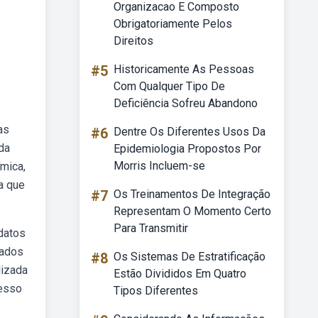
Organizacao E Composto
Obrigatoriamente Pelos
Direitos
#5
Historicamente As Pessoas
Com Qualquer Tipo De
Deficiência Sofreu Abandono
as
#6
Dentre Os Diferentes Usos Da
da
Epidemiologia Propostos Por
Morris Incluem-se
ímica,
a que
#7
Os Treinamentos De Integração
Representam O Momento Certo
Para Transmitir
datos
rados
#8
Os Sistemas De Estratificação
lizada
Estão Divididos Em Quatro
cesso
Tipos Diferentes