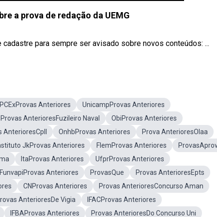
obre a prova de redação da UEMG
 cadastre para sempre ser avisado sobre novos conteúdos: ...
PCExProvas Anteriores
UnicampProvas Anteriores
Provas AnterioresFuzileiro Naval
ObiProvas Anteriores
 AnterioresCpll
OnhbProvas Anteriores
Prova AnterioresOlaa
nstituto JkProvas Anteriores
FlemProvas Anteriores
ProvasApro
sma
ItaProvas Anteriores
UfprProvas Anteriores
FunvapiProvas Anteriores
ProvasQue
Provas AnterioresEpts
ores
CNProvas Anteriores
Provas AnterioresConcurso Aman
rovas AnterioresDe Vigia
IFACProvas Anteriores
IFBAProvas Anteriores
Provas AnterioresDo Concurso Uni