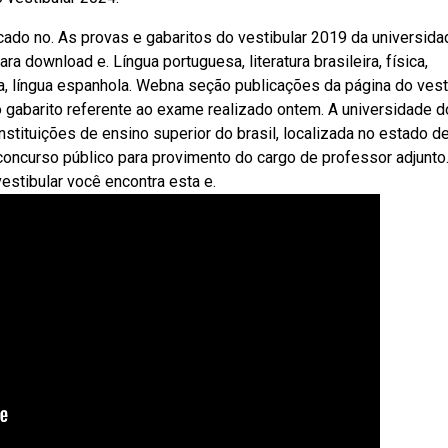
cado no. As provas e gabaritos do vestibular 2019 da universid
a download e. Língua portuguesa, literatura brasileira, física,
esa, língua espanhola. Webna seção publicações da página do vest
gabarito referente ao exame realizado ontem. A universidade d
stituições de ensino superior do brasil, localizada no estado d
concurso público para provimento do cargo de professor adjunto
stibular você encontra esta e.