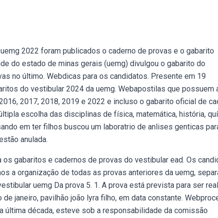
 uemg 2022 foram publicados o caderno de provas e o gabarito
de do estado de minas gerais (uemg) divulgou o gabarito do
ovas no último. Webdicas para os candidatos. Presente em 19
aritos do vestibular 2024 da uemg. Webapostilas que possuem 
16, 2017, 2018, 2019 e 2022 e incluso o gabarito oficial de ca
pla escolha das disciplinas de física, matemática, história, qu
sando em ter filhos buscou um laboratrio de anlises genticas par
estão anulada.
 os gabaritos e cadernos de provas do vestibular ead. Os candi
mos a organização de todas as provas anteriores da uemg, sepa
stibular uemg Da prova 5. 1. A prova está prevista para ser rea
de janeiro, pavilhão joão lyra filho, em data constante. Webpro
o da última década, esteve sob a responsabilidade da comissão