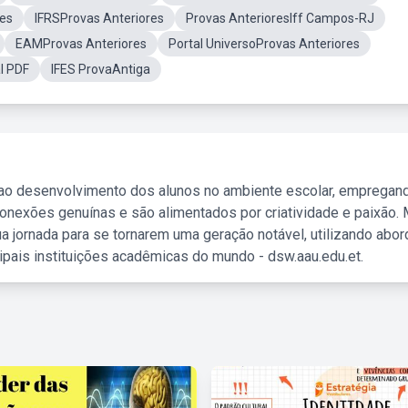
es
IFRSProvas Anteriores
Provas AnterioresIff Campos-RJ
EAMProvas Anteriores
Portal UniversoProvas Anteriores
l PDF
IFES ProvaAntiga
 ao desenvolvimento dos alunos no ambiente escolar, empregan
nexões genuínas e são alimentados por criatividade e paixão. 
a jornada para se tornarem uma geração notável, utilizando abo
ipais instituições acadêmicas do mundo - dsw.aau.edu.et.