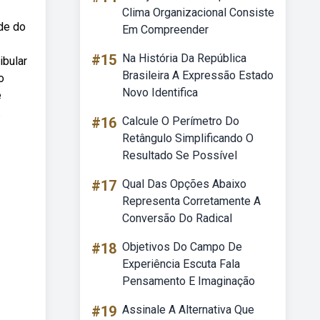
Clima Organizacional Consiste
ade do
Em Compreender
#15
Na História Da República
ibular
Brasileira A Expressão Estado
o
Novo Identifica
e
.
#16
Calcule O Perímetro Do
Retângulo Simplificando O
Resultado Se Possível
#17
Qual Das Opções Abaixo
Representa Corretamente A
Conversão Do Radical
#18
Objetivos Do Campo De
Experiência Escuta Fala
Pensamento E Imaginação
#19
Assinale A Alternativa Que