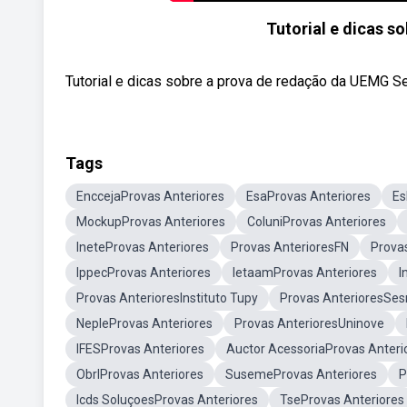
Tutorial e dicas s
Tutorial e dicas sobre a prova de redação da UEMG Se
Tags
EnccejaProvas Anteriores
EsaProvas Anteriores
Es
MockupProvas Anteriores
ColuniProvas Anteriores
IneteProvas Anteriores
Provas AnterioresFN
Provas
IppecProvas Anteriores
IetaamProvas Anteriores
I
Provas AnterioresInstituto Tupy
Provas AnterioresSe
NepleProvas Anteriores
Provas AnterioresUninove
IFESProvas Anteriores
Auctor AcessoriaProvas Anteri
ObrlProvas Anteriores
SusemeProvas Anteriores
P
Icds SoluçoesProvas Anteriores
TseProvas Anteriores