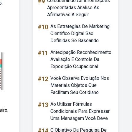
#9
Considerando As Informações
o;
Apresentadas Analise As
Afirmativas A Seguir
#10
As Estrategias De Marketing
Cientifico Digital Sao
Definidas Se Baseando
#11
Antecipação Reconhecimento
Avaliação E Controle Da
Exposição Ocupacional
#12
Você Observa Evolução Nos
Materiais Objetos Que
Facilitam Seu Cotidiano
#13
Ao Utilizar Fórmulas
iro.
Condicionais Para Expressar
Uma Mensagem Você Deve
#14
O Objetivo Da Pesquisa De