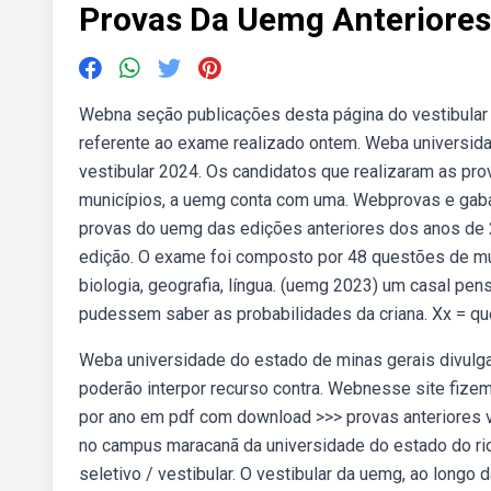
Provas Da Uemg Anteriores
Webna seção publicações desta página do vestibular
referente ao exame realizado ontem. Weba universida
vestibular 2024. Os candidatos que realizaram as pr
municípios, a uemg conta com uma. Webprovas e gab
provas do uemg das edições anteriores dos anos de 20
edição. O exame foi composto por 48 questões de múlti
biologia, geografia, língua. (uemg 2023) um casal pen
pudessem saber as probabilidades da criana. Xx = qu
Weba universidade do estado de minas gerais divulga
poderão interpor recurso contra. Webnesse site fize
por ano em pdf com download >>> provas anteriores ve
no campus maracanã da universidade do estado do rio 
seletivo / vestibular. O vestibular da uemg, ao long