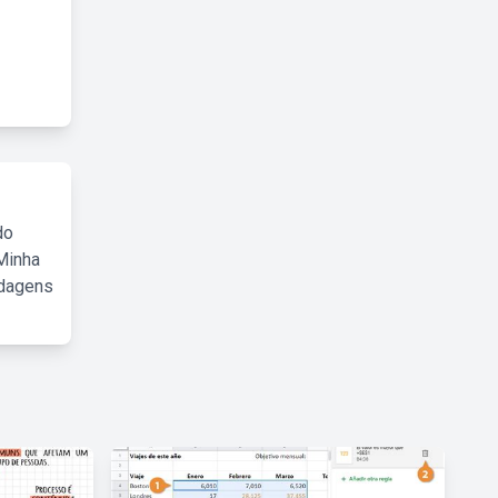
do
Minha
rdagens