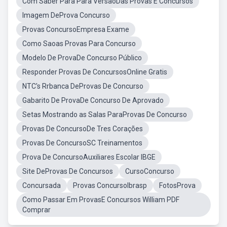
Com Saber Para Para VersãoDas Provas E Concursos
Imagem DeProva Concurso
Provas ConcursoEmpresa Exame
Como Saoas Provas Para Concurso
Modelo De ProvaDe Concurso Público
Responder Provas De ConcursosOnline Gratis
NTC's Rrbanca DeProvas De Concurso
Gabarito De ProvaDe Concurso De Aprovado
Setas Mostrando as Salas ParaProvas De Concurso
Provas De ConcursoDe Tres Corações
Provas De ConcursoSC Treinamentos
Prova De ConcursoAuxiliares Escolar IBGE
Site DeProvas De Concursos
CursoConcurso
Concursada
Provas ConcursoIbrasp
FotosProva
Como Passar Em ProvasE Concursos William PDF
Comprar