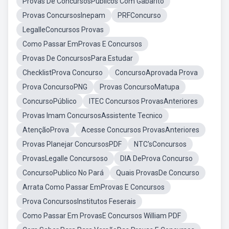
Provas De ConcursosPúblicos Com Gabarito
Provas ConcursosInepam
PRFConcurso
LegalleConcursos Provas
Como Passar EmProvas E Concursos
Provas De ConcursosPara Estudar
ChecklistProva Concurso
ConcursoAprovada Prova
Prova ConcursoPNG
Provas ConcursoMatupa
ConcursoPúblico
ITEC Concursos ProvasAnteriores
Provas Imam ConcursosAssistente Tecnico
AtençãoProva
Acesse Concursos ProvasAnteriores
Provas Planejar ConcursosPDF
NTC'sConcursos
ProvasLegalle Concursoso
DIA DeProva Concurso
ConcursoPublico No Pará
Quais ProvasDe Concurso
Arrata Como Passar EmProvas E Concursos
Prova ConcursosInstitutos Feserais
Como Passar Em ProvasE Concursos William PDF