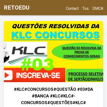
RETOEDU
Contact
Tos
DMCA
#KLC#CONCURSOS#QUESTÃO #03#DA
#BANCA #KLC#KLC#-
CONCURSOS#QUESTÕES#KLC#