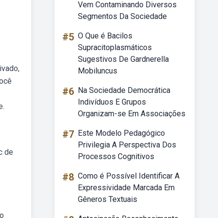
Vem Contaminando Diversos
Segmentos Da Sociedade
#5
O Que é Bacilos
Supracitoplasmáticos
Sugestivos De Gardnerella
ivado,
Mobiluncus
você
#6
Na Sociedade Democrática
Indivíduos E Grupos
e.
Organizam-se Em Associações
#7
Este Modelo Pedagógico
Privilegia A Perspectiva Dos
c de
Processos Cognitivos
#8
Como é Possível Identificar A
Expressividade Marcada Em
Gêneros Textuais
No