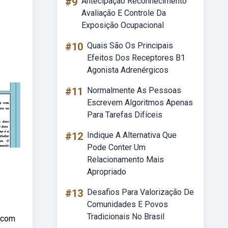
#9
Antecipação Reconhecimento
Avaliação E Controle Da
Exposição Ocupacional
#10
Quais São Os Principais
Efeitos Dos Receptores B1
Agonista Adrenérgicos
#11
Normalmente As Pessoas
Escrevem Algoritmos Apenas
Para Tarefas Difíceis
#12
Indique A Alternativa Que
Pode Conter Um
Relacionamento Mais
Apropriado
#13
Desafios Para Valorização De
Comunidades E Povos
Tradicionais No Brasil
o com