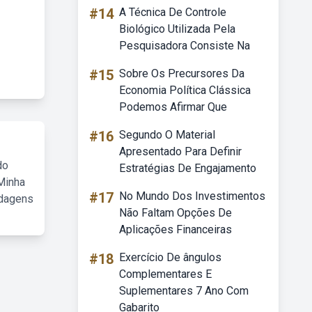
#14
A Técnica De Controle
Biológico Utilizada Pela
Pesquisadora Consiste Na
#15
Sobre Os Precursores Da
Economia Política Clássica
Podemos Afirmar Que
#16
Segundo O Material
Apresentado Para Definir
do
Estratégias De Engajamento
Minha
#17
No Mundo Dos Investimentos
rdagens
Não Faltam Opções De
Aplicações Financeiras
#18
Exercício De ângulos
Complementares E
Suplementares 7 Ano Com
Gabarito