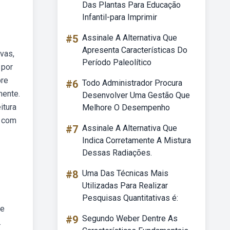
Das Plantas Para Educação
Infantil-para Imprimir
#5
Assinale A Alternativa Que
Apresenta Características Do
vas,
Período Paleolítico
 por
bre
#6
Todo Administrador Procura
mente.
Desenvolver Uma Gestão Que
itura
Melhore O Desempenho
, com
#7
Assinale A Alternativa Que
Indica Corretamente A Mistura
Dessas Radiações.
#8
Uma Das Técnicas Mais
Utilizadas Para Realizar
Pesquisas Quantitativas é:
de
#9
Segundo Weber Dentre As
.