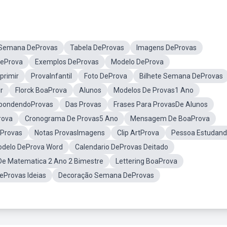
Semana DeProvas
Tabela DeProvas
Imagens DeProvas
DeProva
Exemplos DeProvas
Modelo DeProva
primir
ProvaInfantil
Foto DeProva
Bilhete Semana DeProvas
r
Florck BoaProva
Alunos
Modelos De Provas1 Ano
pondendoProvas
Das Provas
Frases Para ProvasDe Alunos
rova
Cronograma De Provas5 Ano
Mensagem De BoaProva
aProvas
Notas ProvasImagens
Clip ArtProva
Pessoa Estudan
delo DeProva Word
Calendario DeProvas Deitado
De Matematica 2 Ano 2 Bimestre
Lettering BoaProva
eProvas Ideias
Decoração Semana DeProvas