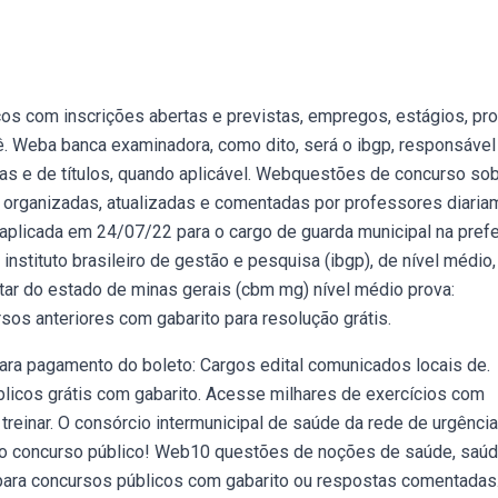
s com inscrições abertas e previstas, empregos, estágios, pro
. Weba banca examinadora, como dito, será o ibgp, responsável
vas e de títulos, quando aplicável. Webquestões de concurso so
 organizadas, atualizadas e comentadas por professores diaria
aplicada em 24/07/22 para o cargo de guarda municipal na prefe
nstituto brasileiro de gestão e pesquisa (ibgp), de nível médio
tar do estado de minas gerais (cbm mg) nível médio prova:
os anteriores com gabarito para resolução grátis.
para pagamento do boleto: Cargos edital comunicados locais de.
licos grátis com gabarito. Acesse milhares de exercícios com
reinar. O consórcio intermunicipal de saúde da rede de urgência
ovo concurso público! Web10 questões de noções de saúde, saú
p para concursos públicos com gabarito ou respostas comentadas