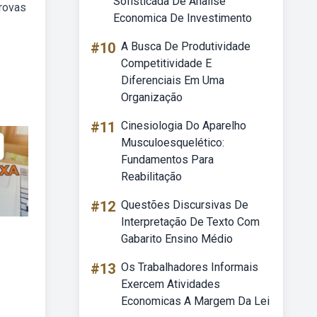
Sofisticada De Analise
rovas
Economica De Investimento
#10
A Busca De Produtividade
Competitividade E
Diferenciais Em Uma
Organização
#11
Cinesiologia Do Aparelho
Musculoesquelético:
Fundamentos Para
Reabilitação
#12
Questões Discursivas De
Interpretação De Texto Com
Gabarito Ensino Médio
#13
Os Trabalhadores Informais
Exercem Atividades
Economicas A Margem Da Lei