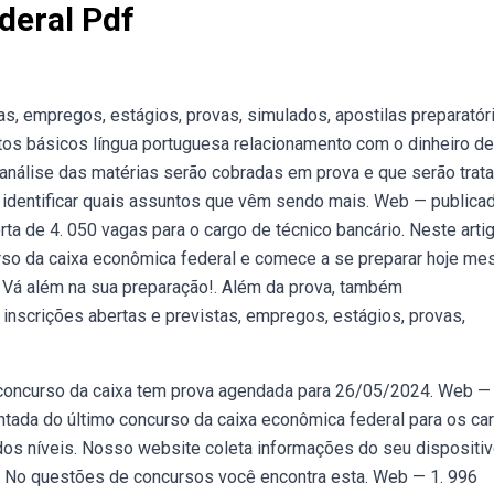
deral Pdf
s, empregos, estágios, provas, simulados, apostilas preparatór
os básicos língua portuguesa relacionamento com o dinheiro d
nálise das matérias serão cobradas em prova e que serão trat
do identificar quais assuntos que vêm sendo mais. Web — publica
ta de 4. 050 vagas para o cargo de técnico bancário. Neste artig
urso da caixa econômica federal e comece a se preparar hoje m
 Vá além na sua preparação!. Além da prova, também
inscrições abertas e previstas, empregos, estágios, provas,
o concurso da caixa tem prova agendada para 26/05/2024. Web —
ntada do último concurso da caixa econômica federal para os ca
dos níveis. Nosso website coleta informações do seu dispositiv
. No questões de concursos você encontra esta. Web — 1. 996