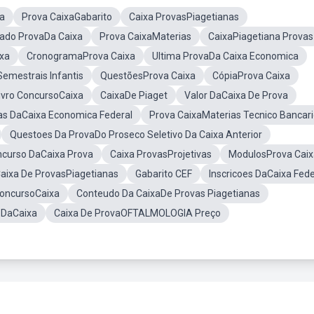
a
Prova CaixaGabarito
Caixa ProvasPiagetianas
tado ProvaDa Caixa
Prova CaixaMaterias
CaixaPiagetiana Provas
ixa
CronogramaProva Caixa
Ultima ProvaDa Caixa Economica
emestrais Infantis
QuestõesProva Caixa
CópiaProva Caixa
ivro ConcursoCaixa
CaixaDe Piaget
Valor DaCaixa De Prova
as DaCaixa Economica Federal
Prova CaixaMaterias Tecnico Bancar
Questoes Da ProvaDo Proseco Seletivo Da Caixa Anterior
curso DaCaixa Prova
Caixa ProvasProjetivas
ModulosProva Caix
aixa De ProvasPiagetianas
Gabarito CEF
Inscricoes DaCaixa Fede
oncursoCaixa
Conteudo Da CaixaDe Provas Piagetianas
 DaCaixa
Caixa De ProvaOFTALMOLOGIA Preço