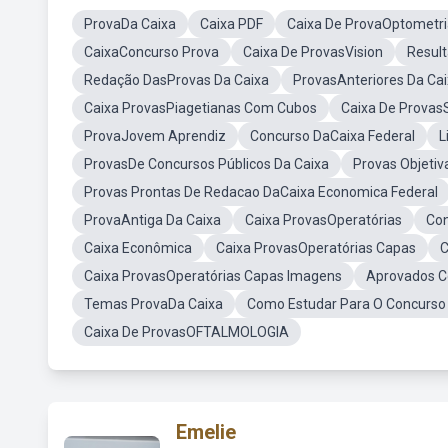
ProvaDa Caixa
Caixa PDF
Caixa De ProvaOptometri
CaixaConcurso Prova
Caixa De ProvasVision
Resul
Redação DasProvas Da Caixa
ProvasAnteriores Da Ca
Caixa ProvasPiagetianas Com Cubos
Caixa De ProvasS
ProvaJovem Aprendiz
Concurso DaCaixa Federal
L
ProvasDe Concursos Públicos Da Caixa
Provas Objetiv
Provas Prontas De Redacao DaCaixa Economica Federal
ProvaAntiga Da Caixa
Caixa ProvasOperatórias
Con
Caixa Econômica
Caixa ProvasOperatórias Capas
C
Caixa ProvasOperatórias Capas Imagens
Aprovados C
Temas ProvaDa Caixa
Como Estudar Para O Concurso
Caixa De ProvasOFTALMOLOGIA
Emelie