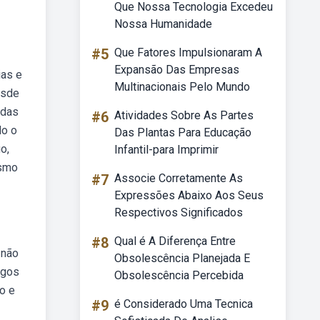
Que Nossa Tecnologia Excedeu
Nossa Humanidade
#5
Que Fatores Impulsionaram A
Expansão Das Empresas
ias e
Multinacionais Pelo Mundo
esde
adas
#6
Atividades Sobre As Partes
do o
Das Plantas Para Educação
o,
Infantil-para Imprimir
esmo
#7
Associe Corretamente As
Expressões Abaixo Aos Seus
Respectivos Significados
#8
Qual é A Diferença Entre
 não
Obsolescência Planejada E
rgos
Obsolescência Percebida
o e
#9
é Considerado Uma Tecnica