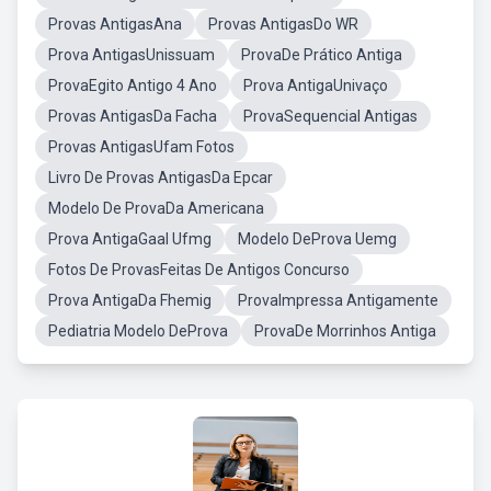
Provas AntigasAna
Provas AntigasDo WR
Prova AntigasUnissuam
ProvaDe Prático Antiga
ProvaEgito Antigo 4 Ano
Prova AntigaUnivaço
Provas AntigasDa Facha
ProvaSequencial Antigas
Provas AntigasUfam Fotos
Livro De Provas AntigasDa Epcar
Modelo De ProvaDa Americana
Prova AntigaGaal Ufmg
Modelo DeProva Uemg
Fotos De ProvasFeitas De Antigos Concurso
Prova AntigaDa Fhemig
ProvaImpressa Antigamente
Pediatria Modelo DeProva
ProvaDe Morrinhos Antiga