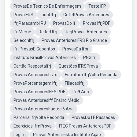
ProvasDe Tecnico De Enfermagem
Teste IFP
ProvaIFRS
IpubUfrj
CefetProvas Anteriores
IfrjParacambi RJ
ProvasDo If
Provas IfrjPDF
IfrjMeme
ReitorUfrj
UerjProvas Anteriores
SeleconIfrj
Provas AnterioresIFRS Rio Grande
Ifrj ProvasE Gabaritos
ProvasDa Ifpr
Instituto BrasilProvas Anteriores
PNGIfrj
Cartão RespostaIfrj
Questões IFRSProva
Provas AnterioresLivro
Estrutura IfrjVolta Redonda
ProvaPorcentagem Ifrj
FiliacaoIfrj
Provas AnterioresIFES PDF
Ifrj9 Ano
Provas AnterioresIff Ensino Médio
Provas AnterioresFaetec 6 Ano
Parceria IfrjVolta Redonda
ProvasDo I F Passadas
Exercicios IfrnProva
ITEC Provas AnterioresPDF
LogIfrj
Provas AnterioresDo Instituto Ação