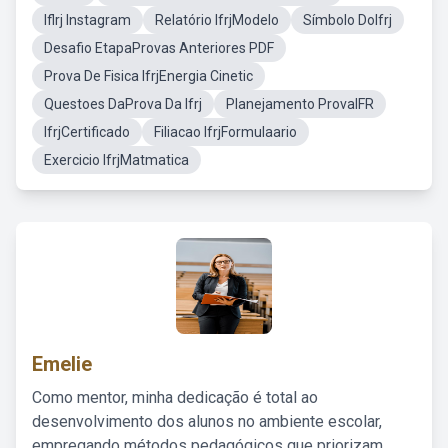
Iflrj Instagram
Relatório IfrjModelo
Símbolo DoIfrj
Desafio EtapaProvas Anteriores PDF
Prova De Fisica IfrjEnergia Cinetic
Questoes DaProva Da Ifrj
Planejamento ProvaIFR
IfrjCertificado
Filiacao IfrjFormulaario
Exercicio IfrjMatmatica
Emelie
Como mentor, minha dedicação é total ao
desenvolvimento dos alunos no ambiente escolar,
empregando métodos pedagógicos que priorizam