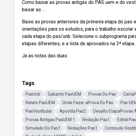
Como baixar as provas antigas do PAS uem e do vesti
baixar as ...
Baixe as provas anteriores da primeira etapa do pa
orientações para os estudos, para o trabalho escolar
cada etapa do pas/unb. Selecione o subprograma par
etapas diferentes, e a lista de aprovados na 3ª etapa s
Já as notas das duas.
Tags
PasUnb
Gabarito PasUEM
Provas Do Pas
CartaP
Relato PasUEM
Onde Fazer aProva Do Pas
Pas UEM
PasVestibular
Apostila Pas2
Desafio EtapaProvas 
Provas Antigas PasUEM 1
Redação Pas1
Edital Pa
Simulado Do Pas1
Redações Pas1
Conteudo Vesti