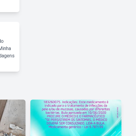
do
Minha
rdagens