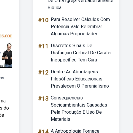
De Uma Igreja Verdadeiramente
Bíblica
#10
Para Resolver Cálculos Com
Potência Vale Relembrar
Algumas Propriedades
#11
Discretos Sinais De
Disfunção Cortical De Caráter
Inespecífico Tem Cura
#12
Dentre As Abordagens
vas
Filosóficas Educacionais
Prevalecem O Perenialismo
#13
Consequências
ama
Socioambientais Causadas
es do
Pela Produção E Uso De
 de
Materiais
#14
A Antropologia Fornece