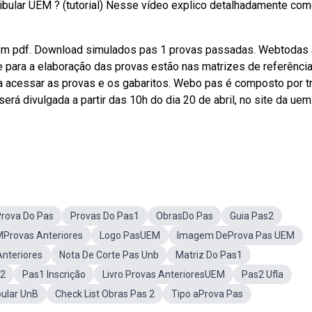
bular UEM ? (tutorial) Nesse vídeo explico detalhadamente co
s em pdf. Download simulados pas 1 provas passadas. Webtodas
 e para a elaboração das provas estão nas matrizes de referênci
a acessar as provas e os gabaritos. Webo pas é composto por t
erá divulgada a partir das 10h do dia 20 de abril, no site da uem
rova Do Pas
Provas Do Pas1
ObrasDo Pas
Guia Pas2
Provas Anteriores
Logo PasUEM
Imagem DeProva Pas UEM
Anteriores
Nota De Corte Pas Unb
Matriz Do Pas1
s2
Pas1 Inscrição
Livro Provas AnterioresUEM
Pas2 Ufla
bular UnB
Check List Obras Pas 2
Tipo aProva Pas