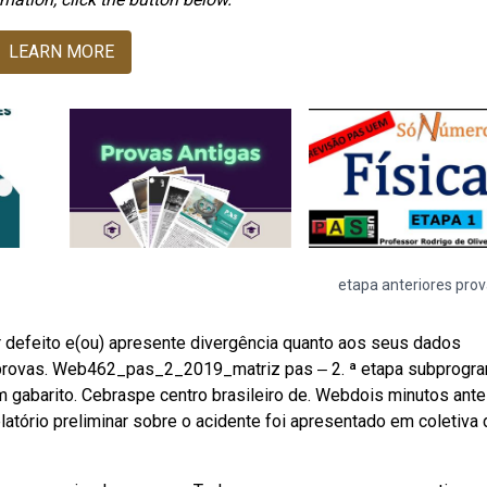
LEARN MORE
etapa anteriores pro
 defeito e(ou) apresente divergência quanto aos seus dados
 de provas. Web462_pas_2_2019_matriz pas ‒ 2. ª etapa subprogr
tem gabarito. Cebraspe centro brasileiro de. Webdois minutos ant
Relatório preliminar sobre o acidente foi apresentado em coletiva