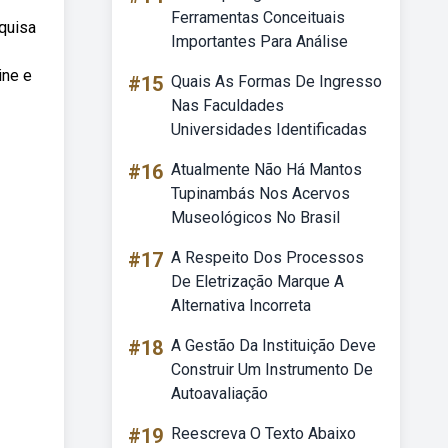
Ferramentas Conceituais
squisa
Importantes Para Análise
ine e
#15
Quais As Formas De Ingresso
Nas Faculdades
Universidades Identificadas
#16
Atualmente Não Há Mantos
Tupinambás Nos Acervos
Museológicos No Brasil
#17
A Respeito Dos Processos
De Eletrização Marque A
Alternativa Incorreta
#18
A Gestão Da Instituição Deve
Construir Um Instrumento De
Autoavaliação
#19
Reescreva O Texto Abaixo