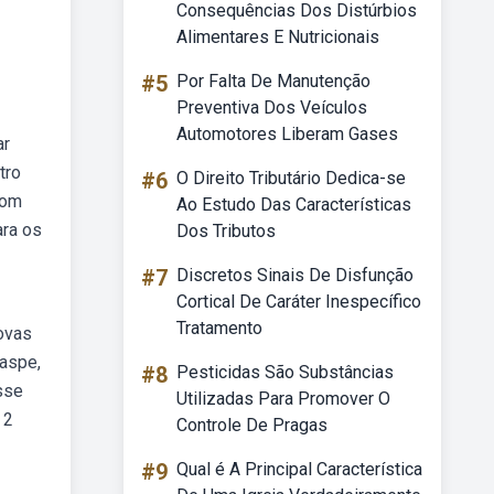
Consequências Dos Distúrbios
Alimentares E Nutricionais
#5
Por Falta De Manutenção
Preventiva Dos Veículos
Automotores Liberam Gases
ar
tro
#6
O Direito Tributário Dedica-se
com
Ao Estudo Das Características
ara os
Dos Tributos
#7
Discretos Sinais De Disfunção
Cortical De Caráter Inespecífico
Tratamento
ovas
raspe,
#8
Pesticidas São Substâncias
sse
Utilizadas Para Promover O
 2
Controle De Pragas
#9
Qual é A Principal Característica