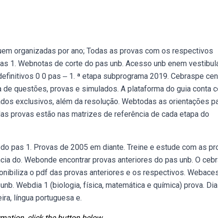
 uem organizadas por ano; Todas as provas com os respectivos
 pas 1. Webnotas de corte do pas unb. Acesso unb enem vestibul
finitivos 0 0 pas ‒ 1. ª etapa subprograma 2019. Cebraspe cen
a de questões, provas e simulados. A plataforma do guia conta 
ulados exclusivos, além da resolução. Webtodas as orientações p
 das provas estão nas matrizes de referência de cada etapa do
do pas 1. Provas de 2005 em diante. Treine e estude com as pr
ência do. Webonde encontrar provas anteriores do pas unb. O ceb
onibiliza o pdf das provas anteriores e os respectivos. Webace
b. Webdia 1 (biologia, física, matemática e química) prova. Dia
eira, língua portuguesa e.
mation, click the button below.