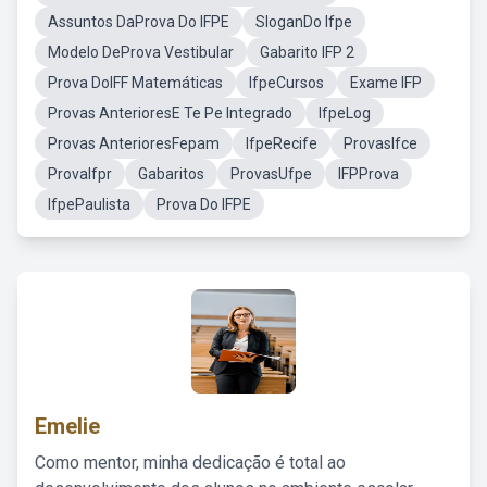
Assuntos DaProva Do IFPE
SloganDo Ifpe
Modelo DeProva Vestibular
Gabarito IFP 2
Prova DoIFF Matemáticas
IfpeCursos
Exame IFP
Provas AnterioresE Te Pe Integrado
IfpeLog
Provas AnterioresFepam
IfpeRecife
ProvasIfce
ProvaIfpr
Gabaritos
ProvasUfpe
IFPProva
IfpePaulista
Prova Do IFPE
Emelie
Como mentor, minha dedicação é total ao