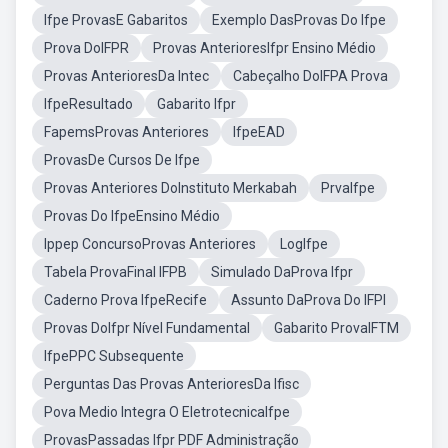
Ifpe ProvasE Gabaritos
Exemplo DasProvas Do Ifpe
Prova DoIFPR
Provas AnterioresIfpr Ensino Médio
Provas AnterioresDa Intec
Cabeçalho DoIFPA Prova
IfpeResultado
Gabarito Ifpr
FapemsProvas Anteriores
IfpeEAD
ProvasDe Cursos De Ifpe
Provas Anteriores DoInstituto Merkabah
PrvaIfpe
Provas Do IfpeEnsino Médio
Ippep ConcursoProvas Anteriores
LogIfpe
Tabela ProvaFinal IFPB
Simulado DaProva Ifpr
Caderno Prova IfpeRecife
Assunto DaProva Do IFPI
Provas DoIfpr Nível Fundamental
Gabarito ProvaIFTM
IfpePPC Subsequente
Perguntas Das Provas AnterioresDa Ifisc
Pova Medio Integra O EletrotecnicaIfpe
ProvasPassadas Ifpr PDF Administração