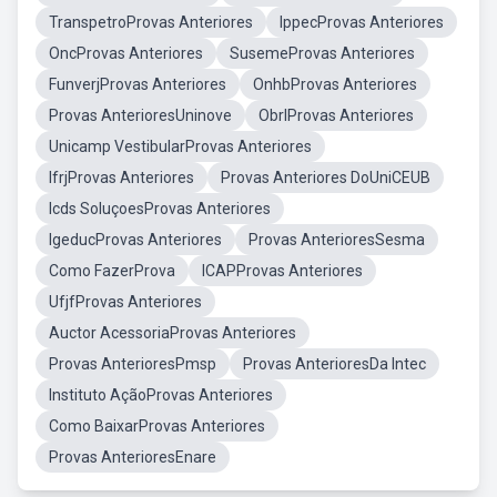
TranspetroProvas Anteriores
IppecProvas Anteriores
OncProvas Anteriores
SusemeProvas Anteriores
FunverjProvas Anteriores
OnhbProvas Anteriores
Provas AnterioresUninove
ObrlProvas Anteriores
Unicamp VestibularProvas Anteriores
IfrjProvas Anteriores
Provas Anteriores DoUniCEUB
Icds SoluçoesProvas Anteriores
IgeducProvas Anteriores
Provas AnterioresSesma
Como FazerProva
ICAPProvas Anteriores
UfjfProvas Anteriores
Auctor AcessoriaProvas Anteriores
Provas AnterioresPmsp
Provas AnterioresDa Intec
Instituto AçãoProvas Anteriores
Como BaixarProvas Anteriores
Provas AnterioresEnare