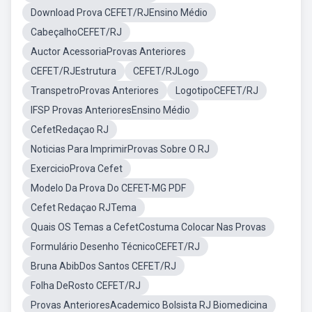
Download Prova CEFET/RJEnsino Médio
CabeçalhoCEFET/RJ
Auctor AcessoriaProvas Anteriores
CEFET/RJEstrutura
CEFET/RJLogo
TranspetroProvas Anteriores
LogotipoCEFET/RJ
IFSP Provas AnterioresEnsino Médio
CefetRedaçao RJ
Noticias Para ImprimirProvas Sobre O RJ
ExercicioProva Cefet
Modelo Da Prova Do CEFET-MG PDF
Cefet Redaçao RJTema
Quais OS Temas a CefetCostuma Colocar Nas Provas
Formulário Desenho TécnicoCEFET/RJ
Bruna AbibDos Santos CEFET/RJ
Folha DeRosto CEFET/RJ
Provas AnterioresAcademico Bolsista RJ Biomedicina