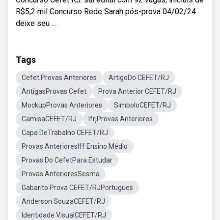
R$5,2 mil Concurso Rede Sarah pós-prova 04/02/24
deixe seu ...
Tags
Cefet Provas Anteriores
ArtigoDo CEFET/RJ
AntigasProvas Cefet
Prova Anterior CEFET/RJ
MockupProvas Anteriores
SimboloCEFET/RJ
CamisaCEFET/RJ
IfrjProvas Anteriores
Capa DeTrabalho CEFET/RJ
Provas AnterioresIff Ensino Médio
Provas Do CefetPara Estudar
Provas AnterioresSesma
Gabarito Prova CEFET/RJPortugues
Anderson SouzaCEFET/RJ
Identidade VisualCEFET/RJ