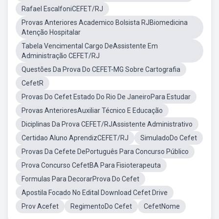
Rafael EscalfoniCEFET/RJ
Provas Anteriores Academico Bolsista RJBiomedicina
Atenção Hospitalar
Tabela Vencimental Cargo DeAssistente Em
Administração CEFET/RJ
Questões Da Prova Do CEFET-MG Sobre Cartografia
CefetR
Provas Do Cefet Estado Do Rio De JaneiroPara Estudar
Provas AnterioresAuxiliar Técnico E Educação
Diciplinas Da Prova CEFET/RJAssistente Administrativo
Certidao Aluno AprendizCEFET/RJ
SimuladoDo Cefet
Provas Da Cefete DePortuguês Para Concurso Público
Prova Concurso CefetBA Para Fisioterapeuta
Formulas Para DecorarProva Do Cefet
Apostila Focado No Edital Download Cefet Drive
Prov Acefet
RegimentoDo Cefet
CefetNome