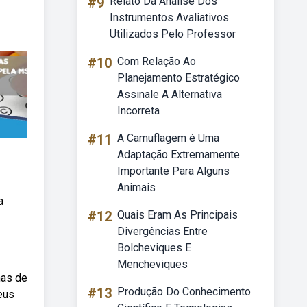
#9
Relato Da Análise Dos
Instrumentos Avaliativos
Utilizados Pelo Professor
#10
Com Relação Ao
Planejamento Estratégico
Assinale A Alternativa
Incorreta
#11
A Camuflagem é Uma
Adaptação Extremamente
Importante Para Alguns
Animais
a
#12
Quais Eram As Principais
Divergências Entre
Bolcheviques E
Mencheviques
nas de
#13
Produção Do Conhecimento
eus