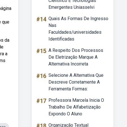
Científico E Tecnologias
Emergentes Uniasselvi
página
#14
Quais As Formas De Ingresso
e que
Nas
Faculdades/universidades
Identificadas
os da
de
#15
A Respeito Dos Processos
ra a
De Eletrização Marque A
 ms
Alternativa Incorreta
#16
Selecione A Alternativa Que
Descreve Corretamente A
Ferramenta Formas:
#17
Professora Marcela Inicia O
Trabalho De Alfabetização
Expondo O Aluno
#18
Organização Textual