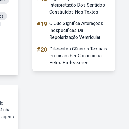
res
Interpretação Dos Sentidos
Construídos Nos Textos
os
#19
O Que Significa Alterações
Inespecíficas Da
Repolarização Ventricular
#20
Diferentes Gêneros Textuais
Precisam Ser Conhecidos
Pelos Professores
do
Minha
rdagens