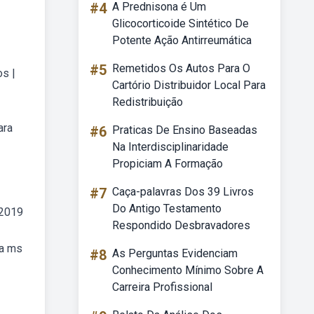
#4
A Prednisona é Um
Glicocorticoide Sintético De
Potente Ação Antirreumática
#5
Remetidos Os Autos Para O
s |
Cartório Distribuidor Local Para
Redistribuição
ara
#6
Praticas De Ensino Baseadas
Na Interdisciplinaridade
Propiciam A Formação
#7
Caça-palavras Dos 39 Livros
Do Antigo Testamento
/2019
Respondido Desbravadores
ca ms
#8
As Perguntas Evidenciam
Conhecimento Mínimo Sobre A
Carreira Profissional