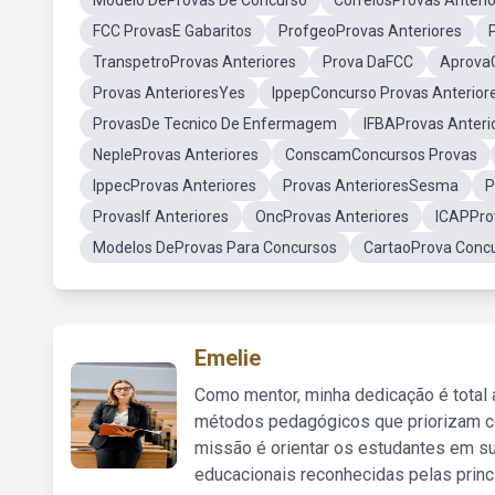
Modelo DeProvas De Concurso
CorreiosProvas Anteri
FCC ProvasE Gabaritos
ProfgeoProvas Anteriores
TranspetroProvas Anteriores
Prova DaFCC
Aprova
Provas AnterioresYes
IppepConcurso Provas Anterior
ProvasDe Tecnico De Enfermagem
IFBAProvas Anteri
NepleProvas Anteriores
ConscamConcursos Provas
IppecProvas Anteriores
Provas AnterioresSesma
P
ProvasIf Anteriores
OncProvas Anteriores
ICAPPro
Modelos DeProvas Para Concursos
CartaoProva Conc
Emelie
Como mentor, minha dedicação é total
métodos pedagógicos que priorizam co
missão é orientar os estudantes em su
educacionais reconhecidas pelas princ