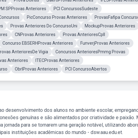
ores
Prova DoInss
SaeroProvas Anteriores
IFESProvas Anterio
PM SPProvas Anteriores
PCI ConcursosSudeste
Concursos
PicConcurso Provas Anteriores
ProvasFafipa Concurs
es
Provas Anteriores Do ConcursoUni
MockupProvas Anteriores
ores
CNProvas Anteriores
Provas AnterioresCpll
Concurso EBSERHProvas Anteriores
FunverjProvas Anteriores
rovas AnterioresDe Vigia
Concursos AnterioresPmmg Provas
vas Anteriores
ITECProvas Anteriores
urso
ObrlProvas Anteriores
PCI ConcursoAbertos
 ao desenvolvimento dos alunos no ambiente escolar, empregan
nexões genuínas e são alimentados por criatividade e paixão. 
a jornada para se tornarem uma geração notável, utilizando abo
ipais instituições acadêmicas do mundo - dsw.aau.edu.et.