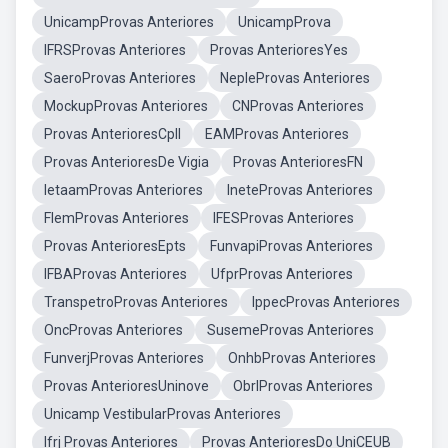
UnicampProvas Anteriores
UnicampProva
IFRSProvas Anteriores
Provas AnterioresYes
SaeroProvas Anteriores
NepleProvas Anteriores
MockupProvas Anteriores
CNProvas Anteriores
Provas AnterioresCpll
EAMProvas Anteriores
Provas AnterioresDe Vigia
Provas AnterioresFN
IetaamProvas Anteriores
IneteProvas Anteriores
FlemProvas Anteriores
IFESProvas Anteriores
Provas AnterioresEpts
FunvapiProvas Anteriores
IFBAProvas Anteriores
UfprProvas Anteriores
TranspetroProvas Anteriores
IppecProvas Anteriores
OncProvas Anteriores
SusemeProvas Anteriores
FunverjProvas Anteriores
OnhbProvas Anteriores
Provas AnterioresUninove
ObrlProvas Anteriores
Unicamp VestibularProvas Anteriores
Ifrj Provas Anteriores
Provas AnterioresDo UniCEUB