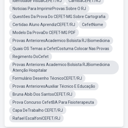
Identidade VisualCEFET/RJ
CamisaCEFET/RJ
Noticias Para ImprimirProvas Sobre O RJ
Questões Da Prova Do CEFET-MG Sobre Cartografia
Certidao Aluno AprendizCEFET/RJ
CefetNome
Modelo Da ProvaDo CEFET-MG PDF
Provas AnterioresAcademico Bolsista RJ Biomedicina
Quais OS Temas a CefetCostuma Colocar Nas Provas
Regimento DoCefet
Provas Anteriores Academico Bolsista RJBiomedicina
Atenção Hospitalar
Formulário Desenho TécnicoCEFET/RJ
Provas AnterioresAuxiliar Técnico E Educação
Bruna Abib Dos SantosCEFET/RJ
Prova Concurso CefetBA Para Fisioterapeuta
Capa DeTrabalho CEFET/RJ
Rafael EscalfoniCEFET/RJ