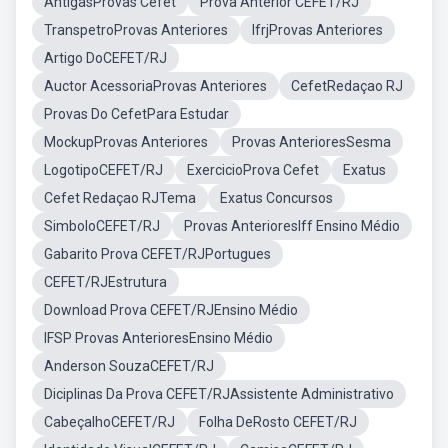
AntigasProvas Cefet
Prova Anterior CEFET/RJ
TranspetroProvas Anteriores
IfrjProvas Anteriores
Artigo DoCEFET/RJ
Auctor AcessoriaProvas Anteriores
CefetRedaçao RJ
Provas Do CefetPara Estudar
MockupProvas Anteriores
Provas AnterioresSesma
LogotipoCEFET/RJ
ExercicioProva Cefet
Exatus
Cefet Redaçao RJTema
Exatus Concursos
SimboloCEFET/RJ
Provas AnterioresIff Ensino Médio
Gabarito Prova CEFET/RJPortugues
CEFET/RJEstrutura
Download Prova CEFET/RJEnsino Médio
IFSP Provas AnterioresEnsino Médio
Anderson SouzaCEFET/RJ
Diciplinas Da Prova CEFET/RJAssistente Administrativo
CabeçalhoCEFET/RJ
Folha DeRosto CEFET/RJ