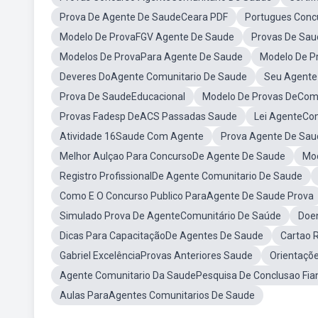
Prova De Agente De SaudeCeara PDF
Portugues Conc
Modelo De ProvaFGV Agente De Saude
Provas De Sau
Modelos De ProvaPara Agente De Saude
Modelo De P
Deveres DoAgente Comunitario De Saude
Seu Agente
Prova De SaudeEducacional
Modelo De Provas DeCom 
Provas Fadesp DeACS Passadas Saude
Lei AgenteCo
Atividade 16Saude Com Agente
Prova Agente De Sau
Melhor Aulçao Para ConcursoDe Agente De Saude
Mod
Registro ProfissionalDe Agente Comunitario De Saude
Como E O Concurso Publico ParaAgente De Saude Prova
Simulado Prova De AgenteComunitário De Saúde
Doe
Dicas Para CapacitaçãoDe Agentes De Saude
Cartao 
Gabriel ExcelênciaProvas Anteriores Saude
Orientaçõ
Agente Comunitario Da SaudePesquisa De Conclusao Fia
Aulas ParaAgentes Comunitarios De Saude