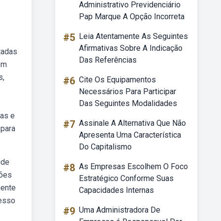
Administrativo Previdenciário
Pap Marque A Opção Incorreta
#5
Leia Atentamente As Seguintes
Afirmativas Sobre A Indicação
tadas
Das Referências
om
s,
#6
Cite Os Equipamentos
Necessários Para Participar
Das Seguintes Modalidades
das e
#7
Assinale A Alternativa Que Não
 para
Apresenta Uma Característica
Do Capitalismo
úde
#8
As Empresas Escolhem O Foco
ções
Estratégico Conforme Suas
gente
Capacidades Internas
cesso
#9
Uma Administradora De