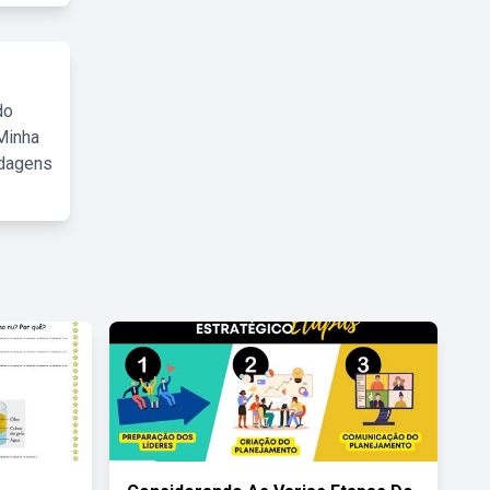
do
Minha
rdagens