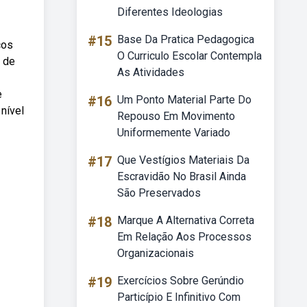
Diferentes Ideologias
#15
Base Da Pratica Pedagogica
cos
O Curriculo Escolar Contempla
 de
As Atividades
e
#16
Um Ponto Material Parte Do
nível
Repouso Em Movimento
Uniformemente Variado
#17
Que Vestígios Materiais Da
Escravidão No Brasil Ainda
São Preservados
#18
Marque A Alternativa Correta
Em Relação Aos Processos
Organizacionais
#19
Exercícios Sobre Gerúndio
Particípio E Infinitivo Com