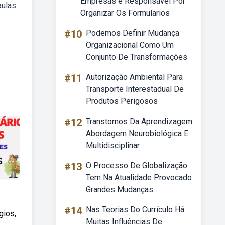
Empresas é Responsavel Por
ulas.
Organizar Os Formularios
#10
Podemos Definir Mudança
Organizacional Como Um
Conjunto De Transformações
#11
Autorização Ambiental Para
Transporte Interestadual De
Produtos Perigosos
#12
Transtornos Da Aprendizagem
Abordagem Neurobiológica E
Multidisciplinar
#13
O Processo De Globalização
Tem Na Atualidade Provocado
Grandes Mudanças
#14
Nas Teorias Do Currículo Há
gios,
Muitas Influências De