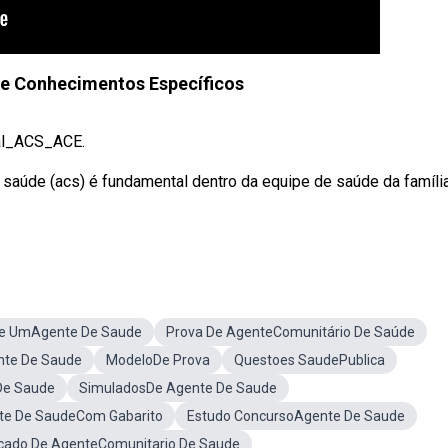
e Conhecimentos Específicos
al_ACS_ACE.
aúde (acs) é fundamental dentro da equipe de saúde da família
De UmAgente De Saude
Prova De AgenteComunitário De Saúde
nte De Saude
ModeloDe Prova
Questoes SaudePublica
 De Saude
SimuladosDe Agente De Saude
te De SaudeCom Gabarito
Estudo ConcursoAgente De Saude
ficado De AgenteComunitario De Saude