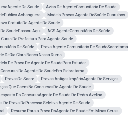
ursoAgente De Saude
Aviso De AgenteComunitario De Saude
dePublica Anhanguera
Modelo Provas Agente DeSaúde Guarulhos
rova GratuitaDe Agente De Saude
 De SaudePassou Aqui
ACS AgenteComunitário De Saúde
Curso De Profeitura Para Agente Saude
munitário De Saúde
Prova Agente Comunitario De SaudeSooretama
de DeRio Claro Banca Nossa Rumo
elo De Prova De Agente De SaudePara Estudar
Concurso De Agente De SaudeEm Pidoretama
ProvasDo Saere
Provas Antigas ImpérioAgente De Serviços
nças Que Caem No ConcursosDe Agente De Saude
Resposta Do ConcursoAgente De Saude De Pedro Avelino
es De Prova DeProcesso Seletivo Agente De Saude
nal
Resumo Para a Prova DoAgente De Saude Em Minas Gerais