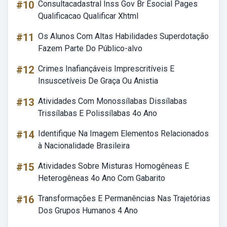
#10
Consultacadastral Inss Gov Br Esocial Pages
Qualificacao Qualificar Xhtml
#11
Os Alunos Com Altas Habilidades Superdotação
Fazem Parte Do Público-alvo
#12
Crimes Inafiançáveis Imprescritíveis E
Insuscetíveis De Graça Ou Anistia
#13
Atividades Com Monossílabas Dissílabas
Trissílabas E Polissílabas 4o Ano
#14
Identifique Na Imagem Elementos Relacionados
à Nacionalidade Brasileira
#15
Atividades Sobre Misturas Homogêneas E
Heterogêneas 4o Ano Com Gabarito
#16
Transformações E Permanências Nas Trajetórias
Dos Grupos Humanos 4 Ano