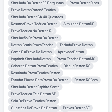
Simulado Do Detran30 Perguntas
Prova DetranDicas
Prova DetranParaná Teórica
Simulado DetranBA 40 Questoes
ResumoProva Teórica Detran
Simulado DetranDF
ProvaTeorica No Detran RJ
Simulação DeProva Do Detran
Detran Gratis ProvaTeorica
TecladoProva Detran
Como É aProva Do Detran
AprovadoDetran
Imprimir SimuladoDetran
Prova Teorica DetranMG
Gabarito Detran ProvaTeorica
DisqueDetran RS
Resultado ProvaTeorica Detran
Estudar Placas ParaProva Do Detran
Detran RSCrva
Simulado DetranEspirito Santo
ProvaTeorica Tela Detran SP
Sala DeProva Teorica Detran
Questões DaProva Do Detran
Provas DetranSE