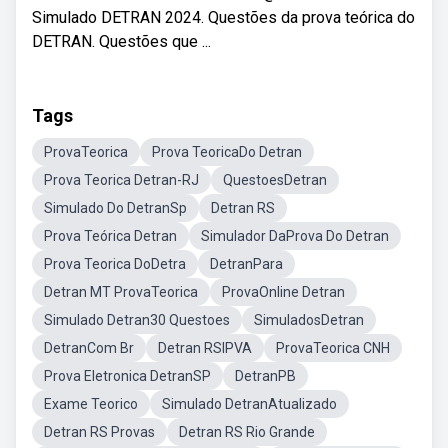
Simulado DETRAN 2024. Questões da prova teórica do
DETRAN. Questões que ...
Tags
ProvaTeorica
Prova TeoricaDo Detran
Prova Teorica Detran-RJ
QuestoesDetran
Simulado Do DetranSp
Detran RS
Prova Teórica Detran
Simulador DaProva Do Detran
Prova Teorica DoDetra
DetranPara
Detran MT ProvaTeorica
ProvaOnline Detran
Simulado Detran30 Questoes
SimuladosDetran
DetranCom Br
Detran RSIPVA
ProvaTeorica CNH
Prova Eletronica DetranSP
DetranPB
Exame Teorico
Simulado DetranAtualizado
Detran RS Provas
Detran RS Rio Grande