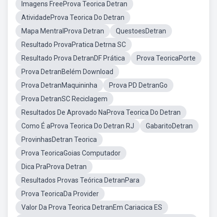
Imagens FreeProva Teorica Detran
AtividadeProva Teorica Do Detran
Mapa MentralProva Detran
QuestoesDetran
Resultado ProvaPratica Detrna SC
Resultado Prova DetranDF Prática
Prova TeoricaPorte
Prova DetranBelém Download
Prova DetranMaquininha
Prova PD DetranGo
Prova DetranSC Reciclagem
Resultados De Aprovado NaProva Teorica Do Detran
Como É aProva Teorica Do Detran RJ
GabaritoDetran
ProvinhasDetran Teorica
Prova TeoricaGoias Computador
Dica PraProva Detran
Resultados Provas Teórica DetranPara
Prova TeoricaDa Provider
Valor Da Prova Teorica DetranEm Cariacica ES