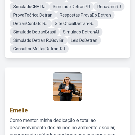
SimuladoCNH RJ
Simulado DetranPR
RenavamRJ
ProvaTeórica Detran
Respostas ProvaDo Detran
DetranContato RJ
Site OficialDetran-RJ
Simulado DetranBrasil
Simulado DetranAl
Simulado Detran RJGov Br
Leis DoDetran
Consultar MultasDetran-RJ
Emelie
Como mentor, minha dedicação é total ao
desenvolvimento dos alunos no ambiente escolar,
empregando métodos pedagógicos que priorizam