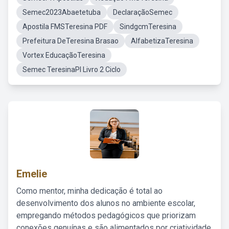
Semec2023Abaetetuba
DeclaraçãoSemec
Apostila FMSTeresina PDF
SindgcmTeresina
Prefeitura DeTeresina Brasao
AlfabetizaTeresina
Vortex EducaçãoTeresina
Semec TeresinaPI Livro 2 Ciclo
Emelie
Como mentor, minha dedicação é total ao
desenvolvimento dos alunos no ambiente escolar,
empregando métodos pedagógicos que priorizam
conexões genuínas e são alimentados por criatividade