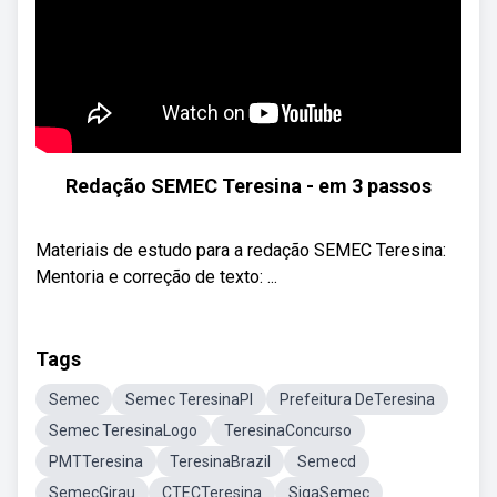
Redação SEMEC Teresina - em 3 passos
Materiais de estudo para a redação SEMEC Teresina:
Mentoria e correção de texto: ...
Tags
Semec
Semec TeresinaPI
Prefeitura DeTeresina
Semec TeresinaLogo
TeresinaConcurso
PMTTeresina
TeresinaBrazil
Semecd
SemecGirau
CTECTeresina
SigaSemec