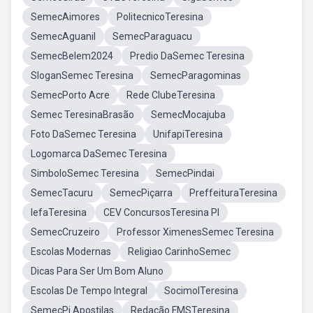
SemecAimores
PolitecnicoTeresina
SemecAguanil
SemecParaguacu
SemecBelem2024
Predio DaSemec Teresina
SloganSemec Teresina
SemecParagominas
SemecPorto Acre
Rede ClubeTeresina
Semec TeresinaBrasão
SemecMocajuba
Foto DaSemec Teresina
UnifapiTeresina
Logomarca DaSemec Teresina
SimboloSemec Teresina
SemecPindai
SemecTacuru
SemecPiçarra
PreffeituraTeresina
IefaTeresina
CEV ConcursosTeresina PI
SemecCruzeiro
Professor XimenesSemec Teresina
Escolas Modernas
Religiao CarinhoSemec
Dicas Para Ser Um Bom Aluno
Escolas De Tempo Integral
SocimolTeresina
SemecPi Apostilas
Redação FMSTeresina