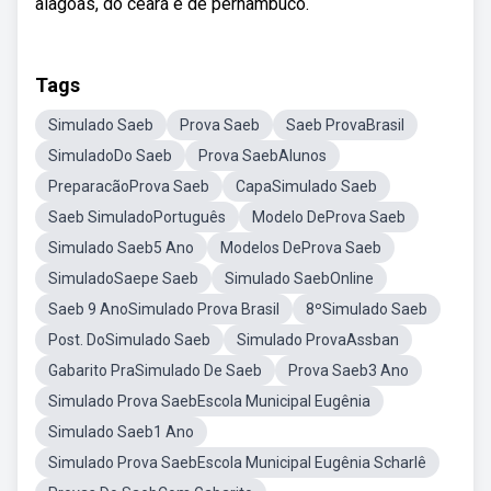
alagoas, do ceará e de pernambuco.
Tags
Simulado Saeb
Prova Saeb
Saeb ProvaBrasil
SimuladoDo Saeb
Prova SaebAlunos
PreparacãoProva Saeb
CapaSimulado Saeb
Saeb SimuladoPortuguês
Modelo DeProva Saeb
Simulado Saeb5 Ano
Modelos DeProva Saeb
SimuladoSaepe Saeb
Simulado SaebOnline
Saeb 9 AnoSimulado Prova Brasil
8ºSimulado Saeb
Post. DoSimulado Saeb
Simulado ProvaAssban
Gabarito PraSimulado De Saeb
Prova Saeb3 Ano
Simulado Prova SaebEscola Municipal Eugênia
Simulado Saeb1 Ano
Simulado Prova SaebEscola Municipal Eugênia Scharlê