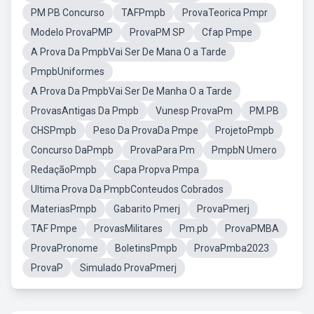
PM PB Concurso
TAFPmpb
ProvaTeorica Pmpr
Modelo ProvaPMP
ProvaPM SP
Cfap Pmpe
A Prova Da PmpbVai Ser De Mana O a Tarde
PmpbUniformes
A Prova Da PmpbVai Ser De Manha O a Tarde
ProvasAntigas Da Pmpb
Vunesp ProvaPm
PM.PB
CHSPmpb
Peso Da ProvaDa Pmpe
ProjetoPmpb
Concurso DaPmpb
ProvaPara Pm
PmpbN Umero
RedaçãoPmpb
Capa Propva Pmpa
Ultima Prova Da PmpbConteudos Cobrados
MateriasPmpb
Gabarito Pmerj
ProvaPmerj
TAF Pmpe
ProvasMilitares
Pm.pb
ProvaPMBA
ProvaPronome
BoletinsPmpb
ProvaPmba2023
ProvaP
Simulado ProvaPmerj