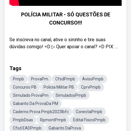
POLÍCIA MILITAR - SÓ QUESTÕES DE
CONCURSO!!!
Se inscreva no canal, ative o sininho e tire suas
dúvidas comigo! =D ▷ Quer apoiar o canal? =D PIX: ...
Tags
Pmpb
ProvaPm
CfsdPmpb
AvisoPmpb
Concurso PB
Policia Militar PB
CprvPmpb
Simulado ProvaPm
SimuladosPmpb
Gabarito Da ProvaDa PM
Caderno Prova Pmpb2023Ibfc
ConectaPmpb
PmpbDsas
RpmontPmpb
Edital FisicoPmpb
Cfsd EADPmpb
Gabarito DaProva