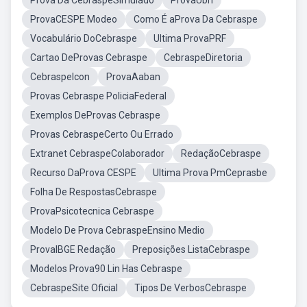
Prova Da CebraspeSimulado
ProvaUbn
ProvaCESPE Modeo
Como É aProva Da Cebraspe
Vocabulário DoCebraspe
Ultima ProvaPRF
Cartao DeProvas Cebraspe
CebraspeDiretoria
CebraspeIcon
ProvaAaban
Provas Cebraspe PoliciaFederal
Exemplos DeProvas Cebraspe
Provas CebraspeCerto Ou Errado
Extranet CebraspeColaborador
RedaçãoCebraspe
Recurso DaProva CESPE
Ultima Prova PmCeprasbe
Folha De RespostasCebraspe
ProvaPsicotecnica Cebraspe
Modelo De Prova CebraspeEnsino Medio
ProvaIBGE Redação
Preposições ListaCebraspe
Modelos Prova90 Lin Has Cebraspe
CebraspeSite Oficial
Tipos De VerbosCebraspe