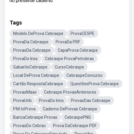
no presente caderno.
Tags
Modelo DeProva Cebraspe
ProvaCESPE
ProvaDa Cebraspe
ProvaDa PRF
ProvasDa Cebraspe
CapaProva Cebraspe
ProvaDo Inss
Cebraspe ProvaPetrobras
GabaritoCebraspe
CursoCebraspe
Local DeProva Cebraspe
CebraspeConcurso
Cartão RespostaCebraspe
QuestõesProva Cebraspe
ProvasMaav
Cebraspe ProvasAnteriores
ProvaUnb
ProvaDo Inns
ProvasDas Cebraspe
P.M.toProva
Caderno DeProvas Cebraspe
BancaCebraspe Provas
CebraspePNG
ProvasDo Cebrac
Prova DaCebraspe PDF