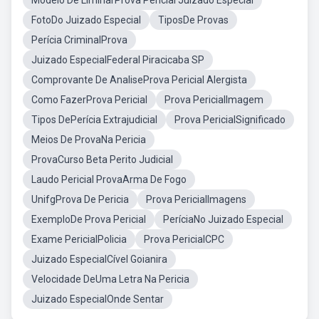
Modelo De LiminarProva Pericial Juizado Especial
FotoDo Juizado Especial
TiposDe Provas
Perícia CriminalProva
Juizado EspecialFederal Piracicaba SP
Comprovante De AnaliseProva Pericial Alergista
Como FazerProva Pericial
Prova PericialImagem
Tipos DePerícia Extrajudicial
Prova PericialSignificado
Meios De ProvaNa Pericia
ProvaCurso Beta Perito Judicial
Laudo Pericial ProvaArma De Fogo
UnifgProva De Pericia
Prova PericialImagens
ExemploDe Prova Pericial
PeríciaNo Juizado Especial
Exame PericialPolicia
Prova PericialCPC
Juizado EspecialCível Goianira
Velocidade DeUma Letra Na Pericia
Juizado EspecialOnde Sentar