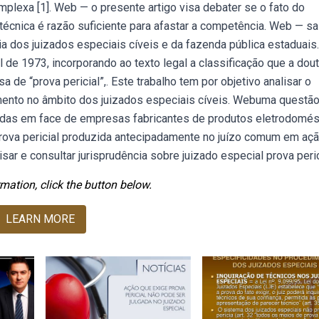
mplexa [1]. Web — o presente artigo visa debater se o fato do
écnica é razão suficiente para afastar a competência. Web — sa
a dos juizados especiais cíveis e da fazenda pública estaduais.
de 1973, incorporando ao texto legal a classificação que a dout
 de “prova pericial”,. Este trabalho tem por objetivo analisar o
bimento no âmbito dos juizados especiais cíveis. Webuma questã
uídas em face de empresas fabricantes de produtos eletrodomés
prova pericial produzida antecipadamente no juízo comum em aç
ar e consultar jurisprudência sobre juizado especial prova peric
mation, click the button below.
LEARN MORE