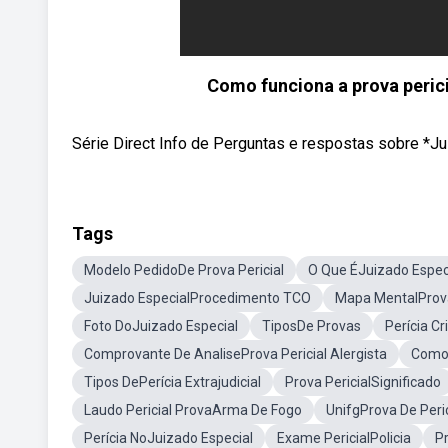
Como funciona a prova perici
Série Direct Info de Perguntas e respostas sobre *J
Tags
Modelo PedidoDe Prova Pericial
O Que ÉJuizado Espec
Juizado EspecialProcedimento TCO
Mapa MentalProv
Foto DoJuizado Especial
TiposDe Provas
Perícia C
Comprovante De AnaliseProva Pericial Alergista
Como 
Tipos DePerícia Extrajudicial
Prova PericialSignificado
Laudo Pericial ProvaArma De Fogo
UnifgProva De Peri
Perícia NoJuizado Especial
Exame PericialPolicia
P