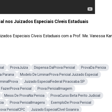
al nos Juizados Especiais Cíveis Estaduais
uizados Especiais Cíveis Estaduais com a Prof. Me. Vanessa Kan
ial
ProvaJuíza
Dispensa DaProva Pericial
ProvaDa Pericia
a Parana
Modelo De LiminarProva Pericial Juizado Especial
riminalProva
Juizado EspecialFederal Piracicaba SP
FazerProva Pericial
Prova PericialImagem
Meios De ProvaNa Pericia
ProvaCurso Beta Perito Judicial
cia
Prova PericialImagens
ExemploDe Prova Pericial
rova PericialCPC
Juizado EspecialCível Goianira