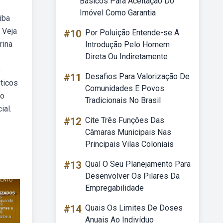
Básicos Para Aceitação Do
Imóvel Como Garantia
iba
 Veja
#10
Por Poluição Entende-se A
rina
Introdução Pelo Homem
Direta Ou Indiretamente
o
#11
Desafios Para Valorização De
ticos
Comunidades E Povos
ão
Tradicionais No Brasil
ial.
#12
Cite Três Funções Das
Câmaras Municipais Nas
Principais Vilas Coloniais
#13
Qual O Seu Planejamento Para
Desenvolver Os Pilares Da
Empregabilidade
#14
Quais Os Limites De Doses
Anuais Ao Indivíduo