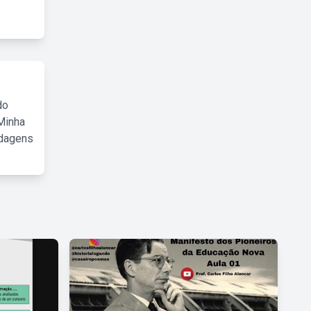
do
Minha
rdagens