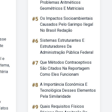
Problemas Aritméticos
Geométricos E Matriciais
#5
Os Impactos Socioambientais
Causados Pelo Garimpo Ilegal
No Brasil Redação
esse
#6
Sistemas Estruturantes E
te
Estruturadores Da
Administração Pública Federal
l e
#7
Que Métodos Contraceptivos
 tema,
São Citados Na Reportagem
téria
Como Eles Funcionam
#8
A Importância Econômica E
Tecnológica Desses Elementos
Pela Similaridade
o
#9
Quais Requisitos Físicos
fatos