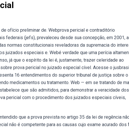
cial
 de ofício preliminar de. Webprova pericial e contraditório
iais federais (jefs), prevaleceu desde sua concepção, em 2001, a
das normas constitucionais reveladoras da supremacia do inter
 dos juizados especiais e. Webé verdade que uma perícia altamen
, já que o espírito da lei é, justamente, trazer celeridade ao
 sobre prova pericial no juizado especial cível. Acesse o jusbrasi
resenta 16 entendimentos do superior tribunal de justiça sobre o
vendo medicamentos ou tratamento. Web — em se tratando de ma
s estabelece que são admitidos, para demonstrar a veracidade dos
ova pericial com o procedimento dos juizados especiais cíveis,
ntendido que a prova prevista no artigo 35 da lei de regência nã
ecial não é competente para as causas cujo exame acurado dos 