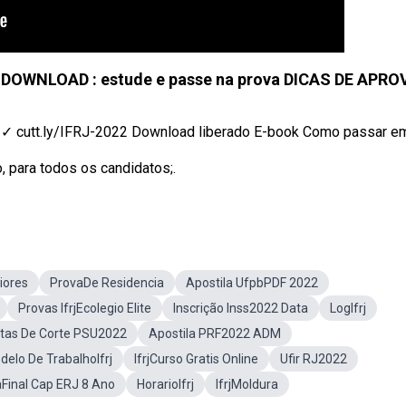
A DOWNLOAD : estude e passe na prova DICAS DE APR
cutt.ly/IFRJ-2022 Download liberado E-book Como passar em 
o, para todos os candidatos;.
iores
ProvaDe Residencia
Apostila UfpbPDF 2022
Provas IfrjEcolegio Elite
Inscrição Inss2022 Data
LogIfrj
tas De Corte PSU2022
Apostila PRF2022 ADM
delo De TrabalhoIfrj
IfrjCurso Gratis Online
Ufir RJ2022
Final Cap ERJ 8 Ano
HorarioIfrj
IfrjMoldura