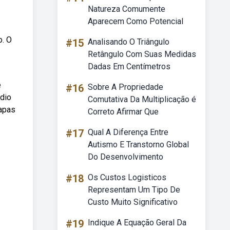
Natureza Comumente
Aparecem Como Potencial
o. O
#15
Analisando O Triângulo
Retângulo Com Suas Medidas
Dadas Em Centímetros
e
#16
Sobre A Propriedade
dio
Comutativa Da Multiplicação é
tapas
Correto Afirmar Que
#17
Qual A Diferença Entre
Autismo E Transtorno Global
Do Desenvolvimento
#18
Os Custos Logisticos
Representam Um Tipo De
Custo Muito Significativo
#19
Indique A Equação Geral Da