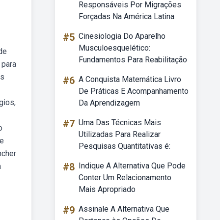
Responsáveis Por Migrações
Forçadas Na América Latina
#5
Cinesiologia Do Aparelho
Musculoesquelético:
de
Fundamentos Para Reabilitação
 para
us
#6
A Conquista Matemática Livro
De Práticas E Acompanhamento
gios,
Da Aprendizagem
#7
Uma Das Técnicas Mais
o
Utilizadas Para Realizar
te
Pesquisas Quantitativas é:
ncher
#8
Indique A Alternativa Que Pode
à
Conter Um Relacionamento
Mais Apropriado
#9
Assinale A Alternativa Que