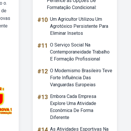
Pertence às Opções De
o o.
Formatação Condicional:
 de
provas
#10
Um Agricultor Utilizou Um
ente
Agrotóxico Persistente Para
Eliminar Insetos
#11
O Serviço Social Na
Contemporaneidade Trabalho
E Formação Profissional
#12
O Modernismo Brasileiro Teve
Forte Influência Das
Vanguardas Europeias
#13
Embora Cada Empresa
Explore Uma Atividade
Econômica De Forma
Diferente
#14
As Atividades Esportivas Na