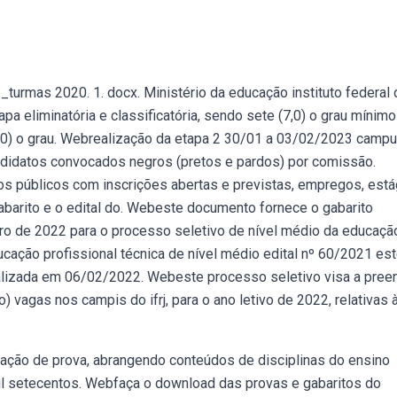
urmas 2020. 1. docx. Ministério da educação instituto federal 
apa eliminatória e classificatória, sendo sete (7,0) o grau mínimo
5,0) o grau. Webrealização da etapa 2 30/01 a 03/02/2023 camp
candidatos convocados negros (pretos e pardos) por comissão.
 públicos com inscrições abertas e previstas, empregos, está
abarito e o edital do. Webeste documento fornece o gabarito
eiro de 2022 para o processo seletivo de nível médio da educaçã
ucação profissional técnica de nível médio edital nº 60/2021 es
ealizada em 06/02/2022. Webeste processo seletivo visa a pree
) vagas nos campis do ifrj, para o ano letivo de 2022, relativas 
ação de prova, abrangendo conteúdos de disciplinas do ensino
mil setecentos. Webfaça o download das provas e gabaritos do