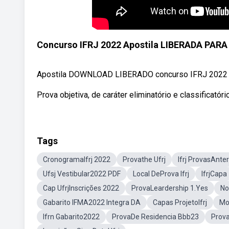
Concurso IFRJ 2022 Apostila LIBERADA PAR
Apostila DOWNLOAD LIBERADO concurso IFRJ 2022 ✓ 
Prova objetiva, de caráter eliminatório e classificatóri
Tags
CronogramaIfrj 2022
Provathe Ufrj
Ifrj ProvasAnter
Ufsj Vestibular2022 PDF
Local DeProva Ifrj
IfrjCapa
Cap UfrjInscrições 2022
ProvaLeardership 1.Yes
No
Gabarito IFMA2022 Integra DA
Capas ProjetoIfrj
Mo
Ifrn Gabarito2022
ProvaDe Residencia Bbb23
Prova