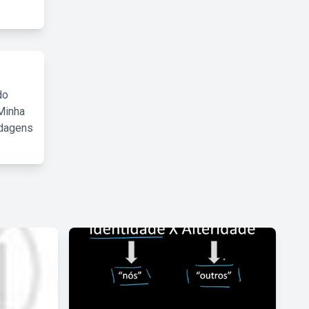
do
Minha
rdagens