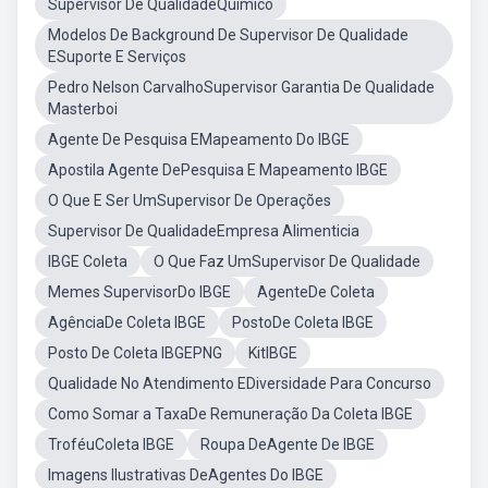
Supervisor De QualidadeQuimico
Modelos De Background De Supervisor De Qualidade
ESuporte E Serviços
Pedro Nelson CarvalhoSupervisor Garantia De Qualidade
Masterboi
Agente De Pesquisa EMapeamento Do IBGE
Apostila Agente DePesquisa E Mapeamento IBGE
O Que E Ser UmSupervisor De Operações
Supervisor De QualidadeEmpresa Alimenticia
IBGE Coleta
O Que Faz UmSupervisor De Qualidade
Memes SupervisorDo IBGE
AgenteDe Coleta
AgênciaDe Coleta IBGE
PostoDe Coleta IBGE
Posto De Coleta IBGEPNG
KitIBGE
Qualidade No Atendimento EDiversidade Para Concurso
Como Somar a TaxaDe Remuneração Da Coleta IBGE
TroféuColeta IBGE
Roupa DeAgente De IBGE
Imagens Ilustrativas DeAgentes Do IBGE