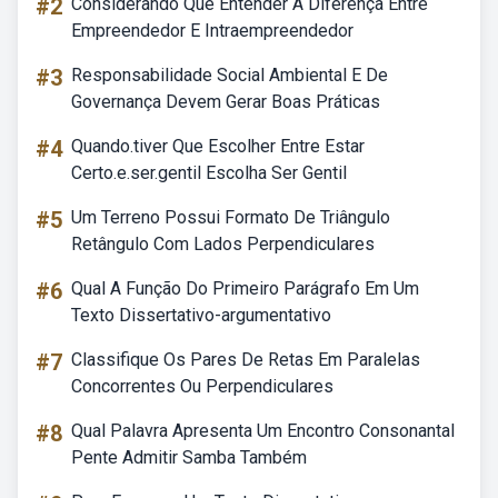
#2
Considerando Que Entender A Diferença Entre
Empreendedor E Intraempreendedor
#3
Responsabilidade Social Ambiental E De
Governança Devem Gerar Boas Práticas
#4
Quando.tiver Que Escolher Entre Estar
Certo.e.ser.gentil Escolha Ser Gentil
#5
Um Terreno Possui Formato De Triângulo
Retângulo Com Lados Perpendiculares
#6
Qual A Função Do Primeiro Parágrafo Em Um
Texto Dissertativo-argumentativo
#7
Classifique Os Pares De Retas Em Paralelas
Concorrentes Ou Perpendiculares
#8
Qual Palavra Apresenta Um Encontro Consonantal
Pente Admitir Samba Também