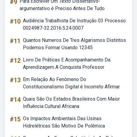
#9
Para Escrever Um Texto Dissertativo-
argumentativo é Preciso Antes De Tudo
#10
Audiência Trabalhista De Instrução 03 Processo:
0024987-32.2016.5.24.0007
#11
Quantos Numeros De Tres Algarismos Distintos
Podemos Formar Usando 12345
#12
Livro De Práticas E Acompanhamento Da
Aprendizagem A Conquista Professor
#13
Em Relação Ao Fenômeno Do
Constitucionalismo Digital é Incorreto Afirmar
#14
Quais São Os Estados Brasileiros Com Maior
Influência Cultural Africana
#15
Os Impactos Ambientais Das Usinas
Hidrelétricas São Motivo De Polêmica