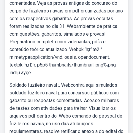
comentadas. Veja as provas antigas do concurso do
corpo de fuzileiros navais em pdf organizadas por ano
com os respectivos gabaritos. As provas escritas
foram realizadas no dia 31. Webambiente de prática
com questões, gabaritos, simulados e provas!
Preparatório completo com videoaulas, pdfs e
conteúdo teórico atualizado. Webpk ’h;r^æ2 ''
mimetypeapplication/vnd. oasis. opendocument.
textpk ’h;r£!r. p5p5 thumbnails/thumbnail. png‰png
ihdrµ âýçé.
Soldado fuzileiro naval :. Webconfira aqui simulados
soldado fuzileiro naval para concursos públicos com
gabarito ou respostas comentadas. Acesse milhares
de testes com atividades para treinar. Visualizar os
arquivos pdf dentro do. Webo comando do pessoal de
fuzileiros navais, no uso das atribuições
regulamentares, resolve retificar o anexo a do edital do