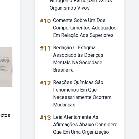
Nitrogênio Participam Vários
Organismos Vivos
#10
Comente Sobre Um Dos
Comportamentos Adequados
Em Relação Aos Superiores
#11
Redação O Estigma
Associado às Doenças
Mentais Na Sociedade
Brasileira
#12
Reações Químicas São
Fenômenos Em Que
Necessariamente Ocorrem
Mudanças
extos
#13
Leia Atentamente As
Afirmações Abaixo Considere
Que Em Uma Organização