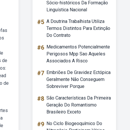
Sócio-históricos Da Formação
Linguística Nacional
#5
A Doutrina Trabalhista Utiliza
Termos Distintos Para Extinção
efas
Do Contrato
os
#6
Medicamentos Potencialmente
de
Perigosos Mpp Sao Aqueles
s de
Associados A Risco
os:
#7
Embriões De Gravidez Ectópica
ead
Geralmente Não Conseguem
ão de
Sobreviver Porque
#8
São Características Da Primeira
Geração Do Romantismo
rtes
Brasileiro Exceto
va
#9
No Ciclo Biogeoquímico Do
de