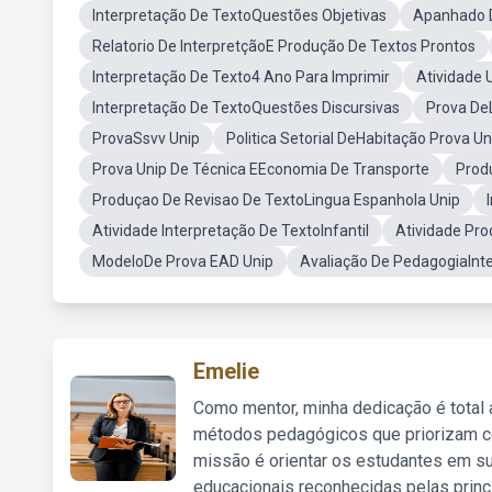
Interpretação De TextoQuestões Objetivas
Apanhado D
Relatorio De InterpretçãoE Produção De Textos Prontos
Interpretação De Texto4 Ano Para Imprimir
Atividade 
Interpretação De TextoQuestões Discursivas
Prova De
ProvaSsvv Unip
Politica Setorial DeHabitação Prova U
Prova Unip De Técnica EEconomia De Transporte
Prod
Produçao De Revisao De TextoLingua Espanhola Unip
Atividade Interpretação De TextoInfantil
Atividade Pr
ModeloDe Prova EAD Unip
Avaliação De PedagogiaInt
Emelie
Como mentor, minha dedicação é total
métodos pedagógicos que priorizam co
missão é orientar os estudantes em su
educacionais reconhecidas pelas princ