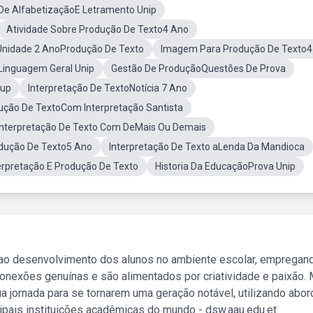
e AlfabetizaçãoE Letramento Unip
Atividade Sobre Produção De Texto4 Ano
Unidade 2 AnoProdução De Texto
Imagem Para Produção De Texto4
Linguagem Geral Unip
Gestão De ProduçãoQuestões De Prova
nup
Interpretação De TextoNotícia 7 Ano
ução De TextoCom Interpretação Santista
Interpretação De Texto Com DeMais Ou Demais
odução De Texto5 Ano
Interpretação De Texto aLenda Da Mandioca
erpretação E Produção De Texto
Historia Da EducaçãoProva Unip
 ao desenvolvimento dos alunos no ambiente escolar, empregan
nexões genuínas e são alimentados por criatividade e paixão. 
a jornada para se tornarem uma geração notável, utilizando abo
ipais instituições acadêmicas do mundo - dsw.aau.edu.et.