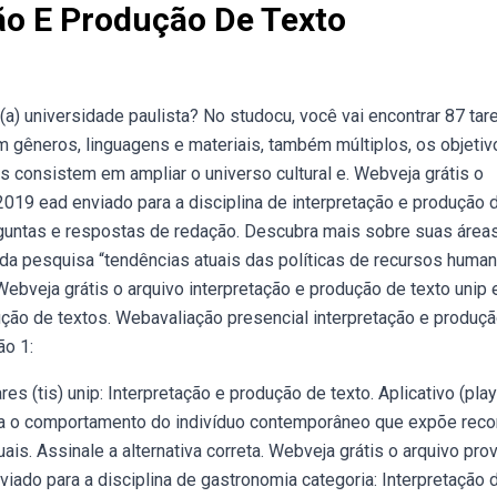
ão E Produção De Texto
) universidade paulista? No studocu, você vai encontrar 87 tar
m gêneros, linguagens e materiais, também múltiplos, os objetiv
os consistem em ampliar o universo cultural e. Webveja grátis o
2019 ead enviado para a disciplina de interpretação e produção 
erguntas e respostas de redação. Descubra mais sobre suas área
o da pesquisa “tendências atuais das políticas de recursos human
ebveja grátis o arquivo interpretação e produção de texto unip 
dução de textos. Webavaliação presencial interpretação e produç
ão 1:
s (tis) unip: Interpretação e produção de texto. Aplicativo (play
stra o comportamento do indivíduo contemporâneo que expõe reco
s. Assinale a alternativa correta. Webveja grátis o arquivo pro
viado para a disciplina de gastronomia categoria: Interpretação 