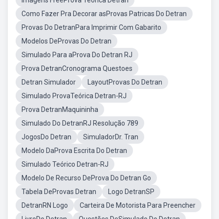
Imagens FreeProva Teorica Detran
Como Fazer Pra Decorar asProvas Patricas Do Detran
Provas Do DetranPara Imprimir Com Gabarito
Modelos DeProvas Do Detran
Simulado Para aProva Do Detran RJ
Prova DetranCronograma Questoes
Detran Simulador
LayoutProvas Do Detran
Simulado ProvaTeórica Detran-RJ
Prova DetranMaquininha
Simulado Do DetranRJ Resolução 789
JogosDo Detran
SimuladorDr. Tran
Modelo DaProva Escrita Do Detran
Simulado Teórico Detran-RJ
Modelo De Recurso DeProva Do Detran Go
Tabela DeProvas Detran
Logo DetranSP
DetranRN Logo
Carteira De Motorista Para Preencher