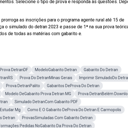
cimentos. Selecione o tipo de prova e responda às questões. Dep
prorroga as inscrições para o programa agente rural até 15 de
 o simulado do detran 2023 e passe de 1ª na sua prova teórica
ados de todas as matérias com gabarito e.
Prova DetranDF
ModeloGabarito Detran
Gabarito Do Detran
etranRS
Prova Do DetranMinas Gerais
Imprimir SimuladoDo Detr
Prova DetranPalito
Gabaritos DeProva Do Detran
Modelo DeGabarito Prova Detran MG
Prova DetranBelém Downl
tran
Simulado DetranCom Gabarito PDF
 Estudar Mg
Como E O Gabarito DeProva Do Detran E Carmopolis
s Detran
ProvasSimuladas Com Gabarito Detran
nformações Pedidas NoGabarito Da Prova Do Detran