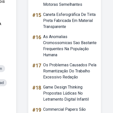
ois
Motoras Semelhantes
#15
Caneta Esferográfica De Tinta
Preta Fabricada Em Material
.
Transparente
#16
As Anomalias
Cromossomicas Sao Bastante
Frequentes Na População
Humana
#17
Os Problemas Causados Pela
an
Romantização Do Trabalho
Excessivo Redação
oad
#18
Game Design Thinking
Propostas Lúdicas No
Letramento Digital Infantil
#19
Commercial Papers São