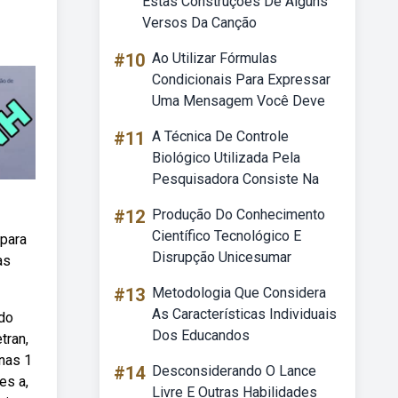
Estas Construções De Alguns
Versos Da Canção
#10
Ao Utilizar Fórmulas
Condicionais Para Expressar
Uma Mensagem Você Deve
#11
A Técnica De Controle
Biológico Utilizada Pela
Pesquisadora Consiste Na
#12
Produção Do Conhecimento
Científico Tecnológico E
 para
Disrupção Unicesumar
as
#13
Metodologia Que Considera
As Características Individuais
 do
Dos Educandos
tran,
nas 1
#14
Desconsiderando O Lance
es a,
Livre E Outras Habilidades