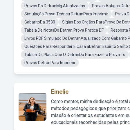
Provas Do DetranMg Atualizadas
Provas Antigas Detr
Simulação Prova Teórica DetranPara Imprimir
Prova D
GabaritoDa 3530
Siglas Dos Orgãos ParaProva Do Det
Tabela De NotasDo Detran Prova Pratica DF
Resposta 
Livros PDF Simulado Do DetranAtualizado Com Gabarito P
Questões Para Responder E Casa aDetran Espirito Santo 
Tabela De Placa Que O DetranDa Para Fazer a Prova To
Provas DetranPara Imprimir
Emelie
Como mentor, minha dedicação é total
métodos pedagógicos que priorizam co
missão é orientar os estudantes em su
educacionais reconhecidas pelas princ