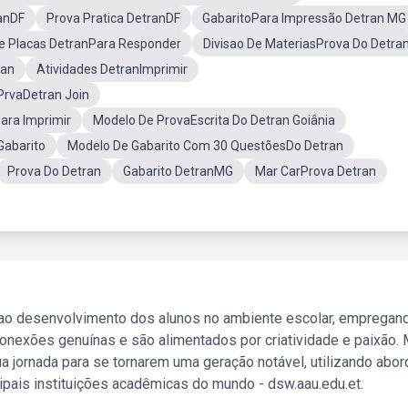
anDF
Prova Pratica DetranDF
GabaritoPara Impressão Detran MG
e Placas DetranPara Responder
Divisao De MateriasProva Do Detra
ran
Atividades DetranImprimir
PrvaDetran Join
ara Imprimir
Modelo De ProvaEscrita Do Detran Goiânia
Gabarito
Modelo De Gabarito Com 30 QuestõesDo Detran
Prova Do Detran
Gabarito DetranMG
Mar CarProva Detran
 ao desenvolvimento dos alunos no ambiente escolar, empregan
nexões genuínas e são alimentados por criatividade e paixão. 
a jornada para se tornarem uma geração notável, utilizando abo
ipais instituições acadêmicas do mundo - dsw.aau.edu.et.