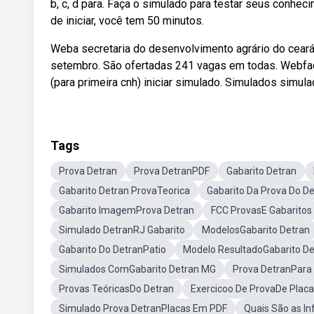
b, c, d para. Faça o simulado para testar seus conhe
de iniciar, você tem 50 minutos.
Weba secretaria do desenvolvimento agrário do ceará 
setembro. São ofertadas 241 vagas em todas. Webfaça
(para primeira cnh) iniciar simulado. Simulados simul
Tags
Prova Detran
Prova DetranPDF
Gabarito Detran
Gabarito Detran ProvaTeorica
Gabarito Da Prova Do D
Gabarito ImagemProva Detran
FCC ProvasE Gabaritos
Simulado DetranRJ Gabarito
ModelosGabarito Detran
Gabarito Do DetranPatio
Modelo ResultadoGabarito De
Simulados ComGabarito Detran MG
Prova DetranPara
Provas TeóricasDo Detran
Exercicoo De ProvaDe Placa
Simulado Prova DetranPlacas Em PDF
Quais São as I