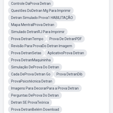
Controle DaProva Detran
Questões DoDetran Mg Para Imprimir
Detran Simulado Prova1 HABILITAÇÃO
Mapa MentralProva Detran
Simulado DetranRJ Para Imprimir
Prova DetranTempo
Prova De DetranPDF
Revisão Para ProvaDo Detran Imagem
Prova DetranSetas
AplicativoProva Detran
Prova DetranMaquininha
Simulação DeProva Do Detran
Cada DeProva Detran Go
Prova DetranDib
ProvaPsicotécnica Detran
Imagens Para DecorarPara a Prova Detran
Perguntas DeProva Do Detran
Detran SE ProvaTeórica
Prova DetranBelém Download