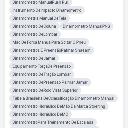
Dinamometro ManualPush Pull
Instrumento DeImpacto Dinamômetro
Dinamometria Manual DeTela
Dinamômetro DeColuna
Dinamometro ManualPNG
Dinamômetro DeLombar
Mão De Força ManualPara Soltar O Pneu
Dinamometros E PreensãoPalmar Shaeam
Dinamômetro DeJamar
Equipamento ForçaDe Preensão
Dinamômetro DeTração Lombar
Dinamometro DePreensao Palmar Jamar
Dinamômetro DeRolo Vista Superior
Tabela Brasileira DeCclassificação Dinamometro Manual
Dinamômetro Hidráulico DeMão Da Marca Stoelting
Dinamômetro Hidráulico DeMO
DinamômetroPara Treinamento De Escalada