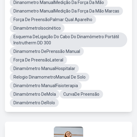
Dinanometro ManualMedição Da Força Da Mão
Dinanometro ManualMedição Da Força Da Mão Marcas
Força De PreensãoPalmar Qual Aparelho
DinamômetroIsocinético
Esquema DeLigação Do Cabo Do Dinamômetro Portátil
Instrutherm DD 300
Dinamometro DePrenssão Manual
Força De PreensãoLateral
Dinamômetro ManualHospitalar
Relogio DinamometroManual De Solo
Dinamômetro ManualFisioterapia
Dinamômetro DeMola
CurvaDe Preensão
Dinamômetro DeRolo