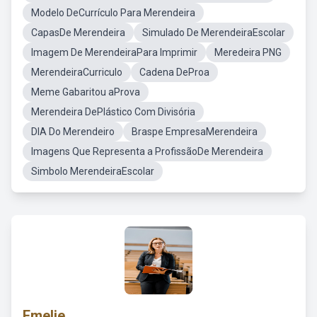
Modelo DeCurrículo Para Merendeira
CapasDe Merendeira
Simulado De MerendeiraEscolar
Imagem De MerendeiraPara Imprimir
Meredeira PNG
MerendeiraCurriculo
Cadena DeProa
Meme Gabaritou aProva
Merendeira DePlástico Com Divisória
DIA Do Merendeiro
Braspe EmpresaMerendeira
Imagens Que Representa a ProfissãoDe Merendeira
Simbolo MerendeiraEscolar
Emelie