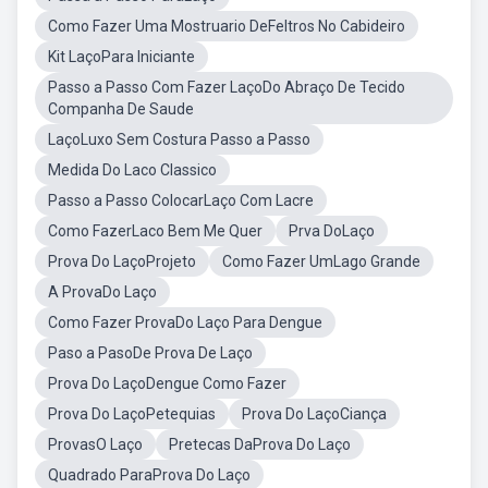
Como Fazer Uma Mostruario DeFeltros No Cabideiro
Kit LaçoPara Iniciante
Passo a Passo Com Fazer LaçoDo Abraço De Tecido
Companha De Saude
LaçoLuxo Sem Costura Passo a Passo
Medida Do Laco Classico
Passo a Passo ColocarLaço Com Lacre
Como FazerLaco Bem Me Quer
Prva DoLaço
Prova Do LaçoProjeto
Como Fazer UmLago Grande
A ProvaDo Laço
Como Fazer ProvaDo Laço Para Dengue
Paso a PasoDe Prova De Laço
Prova Do LaçoDengue Como Fazer
Prova Do LaçoPetequias
Prova Do LaçoCiança
ProvasO Laço
Pretecas DaProva Do Laço
Quadrado ParaProva Do Laço