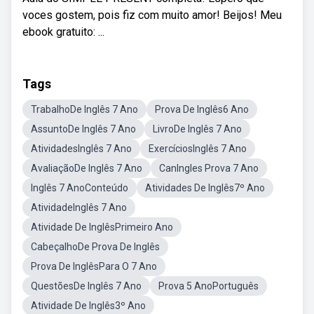
voces gostem, pois fiz com muito amor! Beijos! Meu
ebook gratuito: ...
Tags
TrabalhoDe Inglês 7 Ano
Prova De Inglês6 Ano
AssuntoDe Inglês 7 Ano
LivroDe Inglês 7 Ano
AtividadesInglês 7 Ano
ExercíciosInglês 7 Ano
AvaliaçãoDe Inglês 7 Ano
CanIngles Prova 7 Ano
Inglês 7 AnoConteúdo
Atividades De Inglês7º Ano
AtividadeInglês 7 Ano
Atividade De InglêsPrimeiro Ano
CabeçalhoDe Prova De Inglês
Prova De InglêsPara O 7 Ano
QuestõesDe Inglês 7 Ano
Prova 5 AnoPortuguês
Atividade De Inglês3º Ano