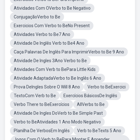
Atividades Com OVerbo to Be Negativo
ConjugaçãoVerbo to Be
Exercicios Com Verbo to BeNo Present
Atividades Verbo to Be7 Ano
Atividade De Inglês Verb to Be4 Ano
Caça Palavras De Inglês Para ImprimirVerbo to Be 9 Ano
Atividade De Ingles 3Ano Verbo to Be
Atividades Com Verb to BePara Little Kids
Atividade AdaptadaVerbo to Be Inglês 6 Ano
Prova DeIngles Sobre O Will 8 Ano
Verbo to BeExercici
TextoCom Verb to Be
Exercícios BásicosDe Inglês
Verbo There to BeExercícios
AllVerbs to Be
Atividade De Ingles DoVerb to Be Simple Past
Verbo to BeAtividades 1 Ano Modo Negativo
Planilha De VerbosEm Inglês
Verb to BeTexts 5 Ano
Jogos Com O Verb to BePara Montar E Aprender