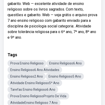
gabarito. Web — excelente atividade de ensino
religioso sobre os livros sagrados. Com texto,
questões e gabarito. Web — veja grátis o arquivo prova
7 ano ensino religioso com gabarito enviado para a
disciplina de psicologia social categoria:. Atividade
sobre tolerância religiosa para o 6º ano, 7º ano, 8º ano
e 9º ano.
Tags
Prova Ensino Religioso
Ensino Religioso6 Ano
Ensino Religioso6 Ano Atividades
Ensino Religioso2 Ano
Ensino Religioso5 Ano
Atividade Ensino Religioso5º Ano
Tarefas Ensino Religioso6 Ano
Prova Ensino ReligiosoProjeto De Vida
AtividadeEnsino Religioso 7 Ano