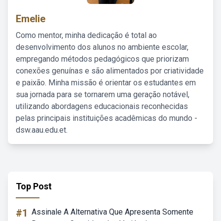
Emelie
Como mentor, minha dedicação é total ao
desenvolvimento dos alunos no ambiente escolar,
empregando métodos pedagógicos que priorizam
conexões genuínas e são alimentados por criatividade
e paixão. Minha missão é orientar os estudantes em
sua jornada para se tornarem uma geração notável,
utilizando abordagens educacionais reconhecidas
pelas principais instituições acadêmicas do mundo -
dsw.aau.edu.et.
Top Post
#1
Assinale A Alternativa Que Apresenta Somente