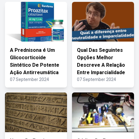
A Prednisona é Um
Qual Das Seguintes
Glicocorticoide
Opções Melhor
Sintético De Potente
Descreve A Relação
Ação Antirreumática
Entre Imparcialidade
07 September 2024
07 September 2024