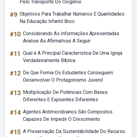
Pelo Transporte Do Oxigênio
#9
Objetivos Para Trabalhar Números E Quantidades
Na Educação Infantil Bncc
#10
Considerando As Informações Apresentadas
Analise As Afirmativas A Seguir
#11
Qual é A Principal Característica De Uma Igreja
Verdadeiramente Bíblica
#12
De Que Forma Os Estudantes Conseguem
Desenvolver O Protagonismo Juvenil
#13
Multiplicação De Potências Com Bases
Diferentes E Expoentes Diferentes
#14
Agentes Antimicrobianos São Compostos
Capazes De Impedir O Crescimento
#15
A Preservação Da Sustentabilidade Do Recurso