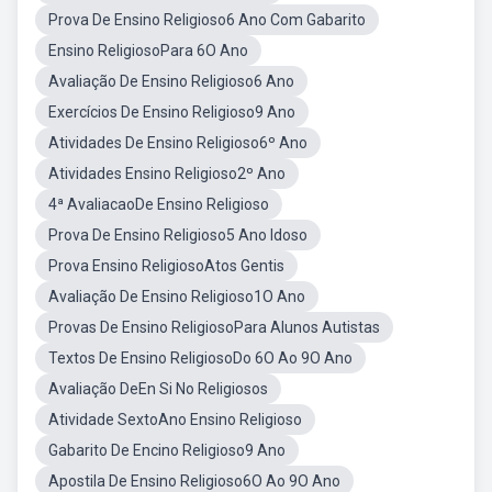
Prova De Ensino Religioso6 Ano Com Gabarito
Ensino ReligiosoPara 6O Ano
Avaliação De Ensino Religioso6 Ano
Exercícios De Ensino Religioso9 Ano
Atividades De Ensino Religioso6º Ano
Atividades Ensino Religioso2º Ano
4ª AvaliacaoDe Ensino Religioso
Prova De Ensino Religioso5 Ano Idoso
Prova Ensino ReligiosoAtos Gentis
Avaliação De Ensino Religioso1O Ano
Provas De Ensino ReligiosoPara Alunos Autistas
Textos De Ensino ReligiosoDo 6O Ao 9O Ano
Avaliação DeEn Si No Religiosos
Atividade SextoAno Ensino Religioso
Gabarito De Encino Religioso9 Ano
Apostila De Ensino Religioso6O Ao 9O Ano