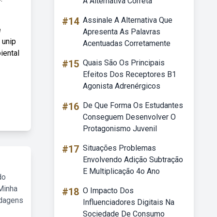
A Alternativa Correta
#14
Assinale A Alternativa Que
e
Apresenta As Palavras
 unip
Acentuadas Corretamente
iental
#15
Quais São Os Principais
Efeitos Dos Receptores B1
Agonista Adrenérgicos
#16
De Que Forma Os Estudantes
Conseguem Desenvolver O
Protagonismo Juvenil
#17
Situações Problemas
Envolvendo Adição Subtração
E Multiplicação 4o Ano
do
Minha
#18
O Impacto Dos
rdagens
Influenciadores Digitais Na
Sociedade De Consumo