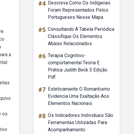
#4
Descreva Como Os Indígenas
Foram Representados Pelos
Portugueses Nesse Mapa
#5
Consultando A Tabela Periódica
va
Classifique Os Elementos
ico
Abaixo Relacionados
o
para a
#6
Terapia Cognitivo-
ntal
comportamental Teoria E
Prática Judith Beck 3 Edição
Pdf
untas
#7
Esteticamente O Romantismo
Evidencia Uma Exaltação Aos
rquivo
Elementos Nacionais
e os
#8
Os Indicadores Individuais São
Ferramentas Utilizadas Para
tivo
Acompanhamento