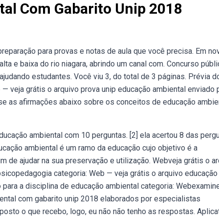
al Com Gabarito Unip 2018
reparação para provas e notas de aula que você precisa. Em no
alta e baixa do rio niagara, abrindo um canal com. Concurso públ
udando estudantes. Você viu 3, do total de 3 páginas. Prévia d
 — veja grátis o arquivo prova unip educação ambiental enviado 
ise as afirmações abaixo sobre os conceitos de educação ambie
ducação ambiental com 10 perguntas. [2] ela acertou 8 das perg
ucação ambiental é um ramo da educação cujo objetivo é a
 de ajudar na sua preservação e utilização. Webveja grátis o a
 psicopedagogia categoria: Web — veja grátis o arquivo educação
o para a disciplina de educação ambiental categoria: Webexamin
ntal com gabarito unip 2018 elaborados por especialistas
sto o que recebo, logo, eu não não tenho as respostas. Aplica