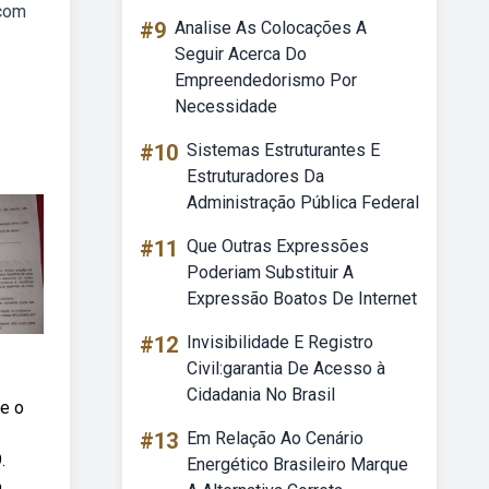
 com
#9
Analise As Colocações A
Seguir Acerca Do
Empreendedorismo Por
Necessidade
#10
Sistemas Estruturantes E
Estruturadores Da
Administração Pública Federal
#11
Que Outras Expressões
Poderiam Substituir A
Expressão Boatos De Internet
#12
Invisibilidade E Registro
Civil:garantia De Acesso à
Cidadania No Brasil
e o
#13
Em Relação Ao Cenário
.
Energético Brasileiro Marque
.