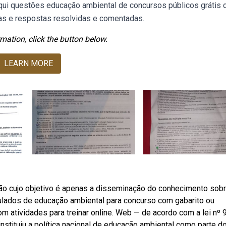
 aqui questões educação ambiental de concursos públicos grátis
as e respostas resolvidas e comentadas.
mation, click the button below.
LEARN MORE
o cujo objetivo é apenas a disseminação do conhecimento sobr
mulados de educação ambiental para concurso com gabarito ou
atividades para treinar online. Web — de acordo com a lei nº 9
stituiu a política nacional de educação ambiental como parte do