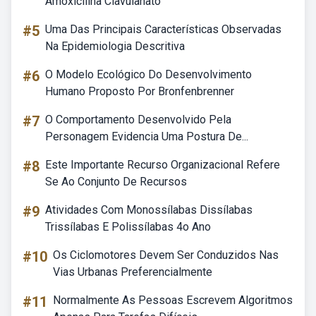
Amoxicilina Clavulanato
#5
Uma Das Principais Características Observadas
Na Epidemiologia Descritiva
#6
O Modelo Ecológico Do Desenvolvimento
Humano Proposto Por Bronfenbrenner
#7
O Comportamento Desenvolvido Pela
Personagem Evidencia Uma Postura De...
#8
Este Importante Recurso Organizacional Refere
Se Ao Conjunto De Recursos
#9
Atividades Com Monossílabas Dissílabas
Trissílabas E Polissílabas 4o Ano
#10
Os Ciclomotores Devem Ser Conduzidos Nas
Vias Urbanas Preferencialmente
#11
Normalmente As Pessoas Escrevem Algoritmos