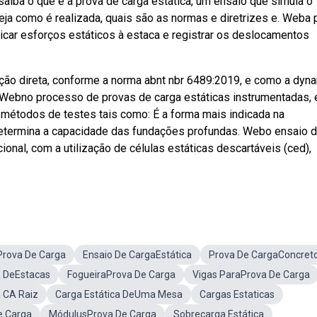
aiba o que é a prova de carga estática, um ensaio que simula o
ja como é realizada, quais são as normas e diretrizes e. Weba 
licar esforços estáticos à estaca e registrar os deslocamentos
ção direta, conforme a norma abnt nbr 6489:2019, e como a dyn
. Webno processo de provas de carga estáticas instrumentadas, 
 métodos de testes tais como: É a forma mais indicada na
etermina a capacidade das fundações profundas. Webo ensaio 
ional, com a utilização de células estáticas descartáveis (ced),
Prova De Carga
Ensaio De CargaEstática
Prova De CargaConcret
a DeEstacas
FogueiraProva De Carga
Vigas ParaProva De Carga
 CA Raiz
Carga Estática DeUma Mesa
Cargas Estaticas
e Carga
MódulusProva De Carga
Sobrecarga Estática