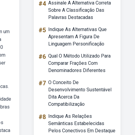
#4
Assinale A Alternativa Correta
Sobre A Classificação Das
Palavras Destacadas
#5
Indique As Alternativas Que
em um
Apresentam A Figura De
a
Linguagem Personificação
20
 em
#6
Qual O Método Utilizado Para
ser
Comparar Frações Com
Denominadores Diferentes
#7
O Conceito De
cas.
Desenvolvimento Sustentável
Dita Acerca Da
lidade
Compatibilização
obras
#8
Indique As Relações
es
Semânticas Estabelecidas
staca
Pelos Conectivos Em Destaque