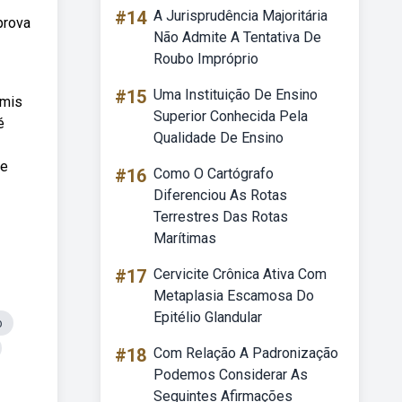
#14
A Jurisprudência Majoritária
prova
Não Admite A Tentativa De
Roubo Impróprio
#15
Uma Instituição De Ensino
amis
Superior Conhecida Pela
é
Qualidade De Ensino
de
#16
Como O Cartógrafo
Diferenciou As Rotas
Terrestres Das Rotas
Marítimas
#17
Cervicite Crônica Ativa Com
Metaplasia Escamosa Do
Epitélio Glandular
o
#18
Com Relação A Padronização
Podemos Considerar As
Seguintes Afirmações