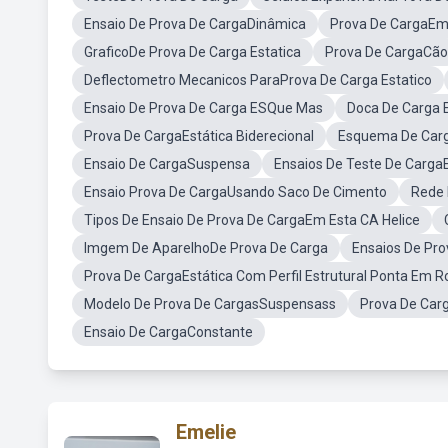
Ensaio De Prova De CargaDinâmica
Prova De CargaEm
GraficoDe Prova De Carga Estatica
Prova De CargaCão
Deflectometro Mecanicos ParaProva De Carga Estatico
Ensaio De Prova De Carga ESQue Mas
Doca De Carga 
Prova De CargaEstática Biderecional
Esquema De Carg
Ensaio De CargaSuspensa
Ensaios De Teste De CargaE
Ensaio Prova De CargaUsando Saco De Cimento
Rede 
Tipos De Ensaio De Prova De CargaEm Esta CA Helice
Imgem De AparelhoDe Prova De Carga
Ensaios De Pr
Prova De CargaEstática Com Perfil Estrutural Ponta Em 
Modelo De Prova De CargasSuspensass
Prova De Car
Ensaio De CargaConstante
Emelie