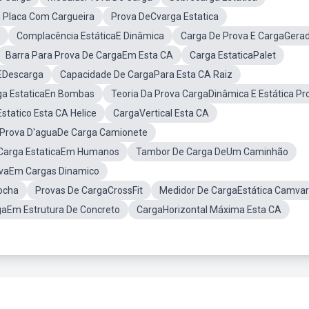
 Placa Com Cargueira
Prova DeCvarga Estatica
Complacência EstáticaE Dinâmica
Carga De Prova E CargaGera
Barra Para Prova De CargaEm Esta CA
Carga EstaticaPalet
EDescarga
Capacidade De CargaPara Esta CA Raiz
a EstaticaEn Bombas
Teoria Da Prova CargaDinâmica E Estática Pr
statico Esta CA Helice
CargaVertical Esta CA
Prova D'aguaDe Carga Camionete
Carga EstaticaEm Humanos
Tambor De Carga DeUm Caminhão
ovaEm Cargas Dinamico
Rocha
Provas De CargaCrossFit
Medidor De CargaEstática Camvar
gaEm Estrutura De Concreto
CargaHorizontal Máxima Esta CA