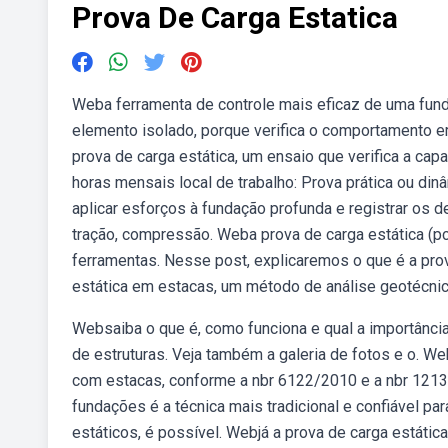
Prova De Carga Estatica
Weba ferramenta de controle mais eficaz de uma fund
elemento isolado, porque verifica o comportamento e
prova de carga estática, um ensaio que verifica a ca
horas mensais local de trabalho: Prova prática ou di
aplicar esforços à fundação profunda e registrar o
tração, compressão. Weba prova de carga estática (p
ferramentas. Nesse post, explicaremos o que é a pro
estática em estacas, um método de análise geotécni
Websaiba o que é, como funciona e qual a importância 
de estruturas. Veja também a galeria de fotos e o. W
com estacas, conforme a nbr 6122/2010 e a nbr 12131.
fundações é a técnica mais tradicional e confiável pa
estáticos, é possível. Webjá a prova de carga estátic