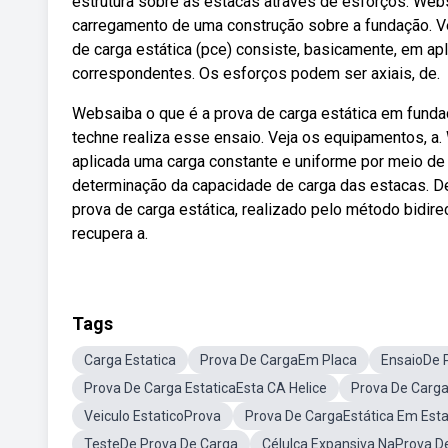
estrutura sobre as estacas através de esforços. Webs
carregamento de uma construção sobre a fundação. Ve
de carga estática (pce) consiste, basicamente, em ap
correspondentes. Os esforços podem ser axiais, de.
Websaiba o que é a prova de carga estática em funda
techne realiza esse ensaio. Veja os equipamentos, a
aplicada uma carga constante e uniforme por meio de
determinação da capacidade de carga das estacas. D
prova de carga estática, realizado pelo método bidirec
recupera a.
Tags
Carga Estatica
Prova De CargaEm Placa
EnsaioDe 
Prova De Carga EstaticaEsta CA Helice
Prova De Carg
Veiculo EstaticoProva
Prova De CargaEstática Em Esta
TesteDe Prova De Carga
Célulca Expansiva NaProva D