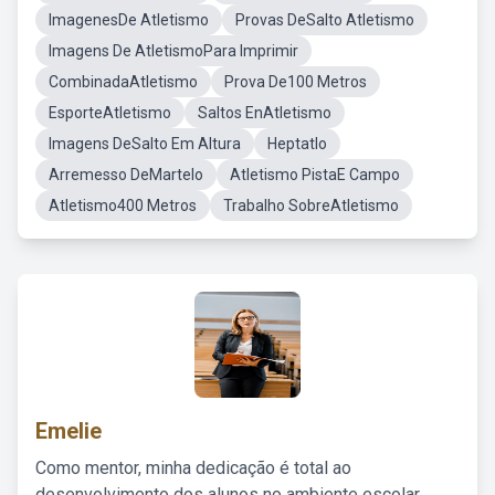
ImagenesDe Atletismo
Provas DeSalto Atletismo
Imagens De AtletismoPara Imprimir
CombinadaAtletismo
Prova De100 Metros
EsporteAtletismo
Saltos EnAtletismo
Imagens DeSalto Em Altura
Heptatlo
Arremesso DeMartelo
Atletismo PistaE Campo
Atletismo400 Metros
Trabalho SobreAtletismo
Emelie
Como mentor, minha dedicação é total ao
desenvolvimento dos alunos no ambiente escolar,