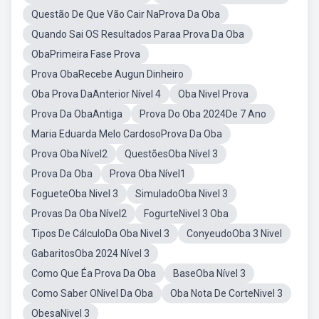
Questão De Que Vão Cair NaProva Da Oba
Quando Sai OS Resultados Paraa Prova Da Oba
ObaPrimeira Fase Prova
Prova ObaRecebe Augun Dinheiro
Oba Prova DaAnterior Nível 4
Oba Nivel Prova
Prova Da ObaAntiga
Prova Do Oba 2024De 7 Ano
Maria Eduarda Melo CardosoProva Da Oba
Prova Oba Nível2
QuestõesOba Nível 3
Prova Da Oba
Prova Oba Nível1
FogueteOba Nivel 3
SimuladoOba Nivel 3
Provas Da Oba Nível2
FogurteNivel 3 Oba
Tipos De CálculoDa Oba Nivel 3
ConyeudoOba 3 Nivel
GabaritosOba 2024 Nível 3
Como Que Éa Prova Da Oba
BaseOba Nível 3
Como Saber ONivel Da Oba
Oba Nota De CorteNivel 3
ObesaNivel 3