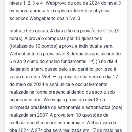
níveis 1, 2, 3 e 4,. Webprova da oba de 2024 do nível 3
by igorverasmorais in orphan interests > physical
sciences Webgabarito oba n ́ivel 3.
Instru ̧c ̃oes gerais. A dura ̧c ̃ao da prova ́e de trˆes (3
horas). A prova ́e composta por 10 quest ̃oes
(totalizando 10 pontos) a prova ́e individual e sem.
Webgabarito da prova nível 3 destinada aos alunos do
6 o ao 9 o ano do ensino fundamental. 1ª) ( ) no dia 4
de janeiro a terra passa pelo seu periélio, por isso é
verão nos dois. Web — a prova da oba será no dia 17
de maio de 2024 e será única e exclusivamente
realizada na forma presencial dentro da escola sob
supervisão dos. Webveja a prova do nível 3 da
olimpíada brasileira de astronomia e astronáutica (oba)
realizada em 2007. A prova tem 10 questões de
múltipla escolha sobre astronomia e. Webprovas da
oba 2024. A 27ª oba será realizada em 17 de maio nas