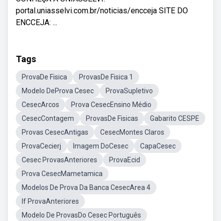
portal.uniasselvi.com.br/noticias/encceja SITE DO
ENCCEJA: ...
Tags
ProvaDe Fisica
ProvasDe Fisica 1
Modelo DeProva Cesec
ProvaSupletivo
CesecArcos
Prova CesecEnsino Médio
CesecContagem
ProvasDe Fisicas
Gabarito CESPE
Provas CesecAntigas
CesecMontes Claros
ProvaCecierj
Imagem DoCesec
CapaCesec
Cesec ProvasAnteriores
ProvaEcid
Prova CesecMametamica
Modelos De Prova Da Banca CesecArea 4
If ProvaAnteriores
Modelo De ProvasDo Cesec Português