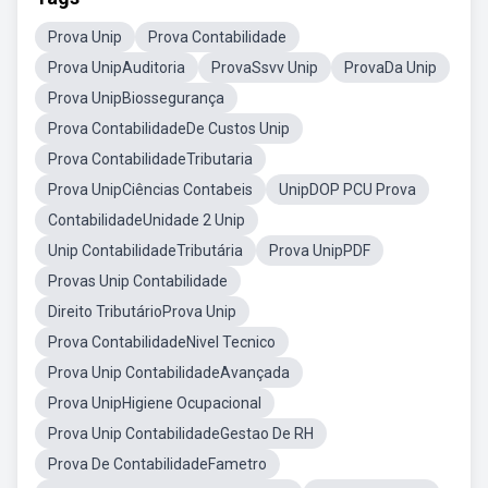
Prova Unip
Prova Contabilidade
Prova UnipAuditoria
ProvaSsvv Unip
ProvaDa Unip
Prova UnipBiossegurança
Prova ContabilidadeDe Custos Unip
Prova ContabilidadeTributaria
Prova UnipCiências Contabeis
UnipDOP PCU Prova
ContabilidadeUnidade 2 Unip
Unip ContabilidadeTributária
Prova UnipPDF
Provas Unip Contabilidade
Direito TributárioProva Unip
Prova ContabilidadeNivel Tecnico
Prova Unip ContabilidadeAvançada
Prova UnipHigiene Ocupacional
Prova Unip ContabilidadeGestao De RH
Prova De ContabilidadeFametro