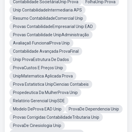
Contabilidade SocietáriaUnip Prova
FolhaUnip Prova
Unip ContabilidadeIntermediaria APS
Resumo ContabilidadeComercial Unip
Provas ContabilidadeEmpresarial Unip EAD
Provas Contabilidade UnipAdministração
Avaliaçaõ FuncionalProva Unip
Contabilidade Avançada ProvaFinal
Unip ProvaEstrutura De Dados
ProvaCustos E Preços Unip
UnipMatematica Aplicada Prova
Prova Estatistica UnipCiencias Contabeis
Propedeutica Da MulherProva Unip
Relatório Gerencial UnipSDE
Modelo DeProva EAD Unip
ProvaDe Dependencia Unip
Provas Corrigidas ContabilidadeTributaria Unip
ProvaDe Cinesiologia Unip