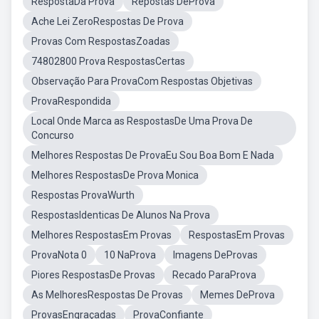
RespostaDa Prova
Repostas DeProva
Ache Lei ZeroRespostas De Prova
Provas Com RespostasZoadas
74802800 Prova RespostasCertas
Observação Para ProvaCom Respostas Objetivas
ProvaRespondida
Local Onde Marca as RespostasDe Uma Prova De
Concurso
Melhores Respostas De ProvaEu Sou Boa Bom E Nada
Melhores RespostasDe Prova Monica
Respostas ProvaWurth
RespostasIdenticas De Alunos Na Prova
Melhores RespostasEm Provas
RespostasEm Provas
ProvaNota 0
10 NaProva
Imagens DeProvas
Piores RespostasDe Provas
Recado ParaProva
As MelhoresRespostas De Provas
Memes DeProva
ProvasEngraçadas
ProvaConfiante