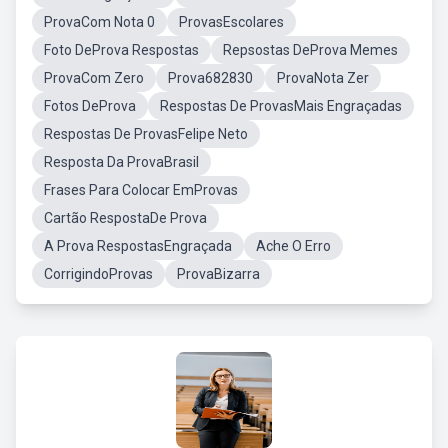
ProvaCom Nota 0
ProvasEscolares
Foto DeProva Respostas
Repsostas DeProva Memes
ProvaCom Zero
Prova682830
ProvaNota Zer
Fotos DeProva
Respostas De ProvasMais Engraçadas
Respostas De ProvasFelipe Neto
Resposta Da ProvaBrasil
Frases Para Colocar EmProvas
Cartão RespostaDe Prova
A Prova RespostasEngraçada
Ache O Erro
CorrigindoProvas
ProvaBizarra