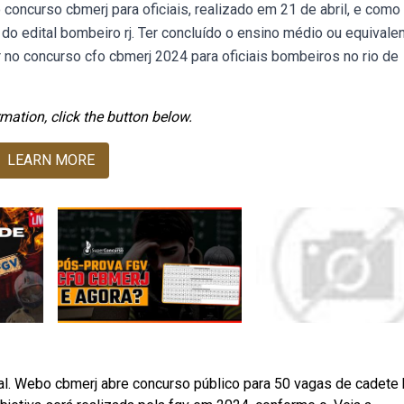
oncurso cbmerj para oficiais, realizado em 21 de abril, e como
s do edital bombeiro rj. Ter concluído o ensino médio ou equivalen
o concurso cfo cbmerj 2024 para oficiais bombeiros no rio de
mation, click the button below.
LEARN MORE
icial. Webo cbmerj abre concurso público para 50 vagas de cadete