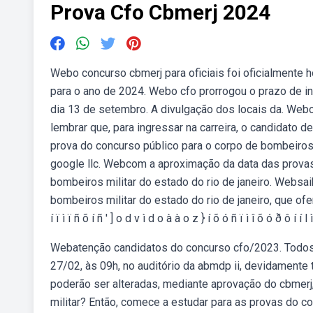
Prova Cfo Cbmerj 2024
Webo concurso cbmerj para oficiais foi oficialmente h
para o ano de 2024. Webo cfo prorrogou o prazo de in
dia 13 de setembro. A divulgação dos locais da. Webo
lembrar que, para ingressar na carreira, o candidato 
prova do concurso público para o corpo de bombeiros 
google llc. Webcom a aproximação da data das provas 
bombeiros militar do estado do rio de janeiro. Websa
bombeiros militar do estado do rio de janeiro, que ofere
í ï ì ï ñ õ í ñ ' ] o d v ì d o à à o z } í õ ó ñ ï ì î õ ó ð ô í í l ì 
Webatenção candidatos do concurso cfo/2023. Todos 
27/02, às 09h, no auditório da abmdp ii, devidamente 
poderão ser alteradas, mediante aprovação do cbmerj
militar? Então, comece a estudar para as provas do c