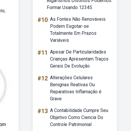
Algarismos Distintos Podemos
Formar Usando 12345
te,
#10
As Fontes Não Renováveis
Podem Esgotar-se
Totalmente Em Prazos
Variáveis
#11
Apesar De Particularidades
Crianças Apresentam Traços
Gerais De Evolução
#12
Alterações Celulares
Benignas Reativas Ou
Reparativas Inflamação é
Grave
#13
A Contabilidade Cumpre Seu
Objetivo Como Ciencia Do
 bm
Controle Patrimonial