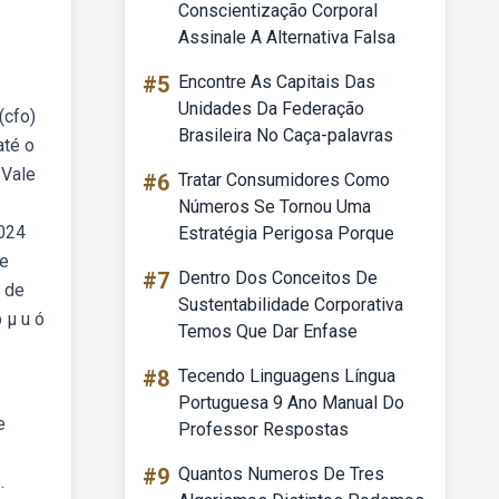
Conscientização Corporal
Assinale A Alternativa Falsa
#5
Encontre As Capitais Das
Unidades Da Federação
(cfo)
Brasileira No Caça-palavras
até o
 Vale
#6
Tratar Consumidores Como
Números Se Tornou Uma
2024
Estratégia Perigosa Porque
de
#7
Dentro Dos Conceitos De
o de
Sustentabilidade Corporativa
p µ u ó
Temos Que Dar Enfase
#8
Tecendo Linguagens Língua
Portuguesa 9 Ano Manual Do
e
Professor Respostas
#9
Quantos Numeros De Tres
.