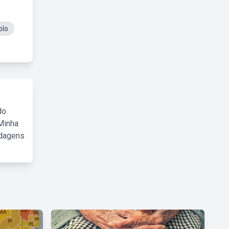
olo
do
Minha
rdagens