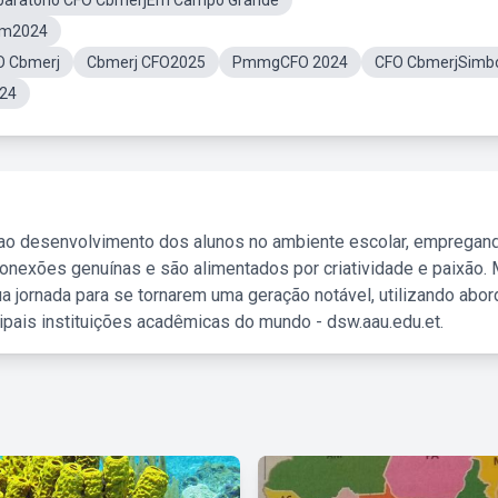
paratório CFO CbmerjEm Campo Grande
im2024
O Cbmerj
Cbmerj CFO2025
PmmgCFO 2024
CFO CbmerjSimb
024
 ao desenvolvimento dos alunos no ambiente escolar, empregan
nexões genuínas e são alimentados por criatividade e paixão. 
a jornada para se tornarem uma geração notável, utilizando abo
ipais instituições acadêmicas do mundo - dsw.aau.edu.et.