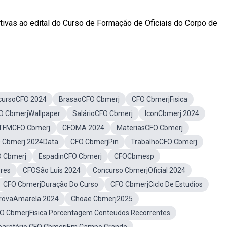
ativas ao edital do Curso de Formação de Oficiais do Corpo de
cursoCFO 2024
BrasaoCFO Cbmerj
CFO CbmerjFisica
O CbmerjWallpaper
SalárioCFO Cbmerj
IconCbmerj 2024
TFMCFO Cbmerj
CFOMA 2024
MateriasCFO Cbmerj
 Cbmerj 2024Data
CFO CbmerjPin
TrabalhoCFO Cbmerj
O Cbmerj
EspadinCFO Cbmerj
CFOCbmesp
res
CFOSão Luis 2024
Concurso CbmerjOficial 2024
CFO CbmerjDuração Do Curso
CFO CbmerjCiclo De Estudios
rovaAmarela 2024
Choae Cbmerj2025
O CbmerjFisica Porcentagem Conteudos Recorrentes