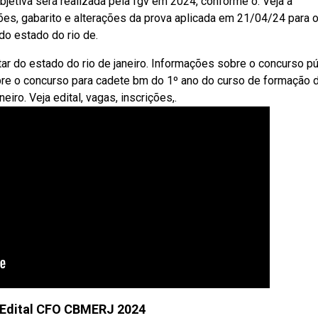
bjetiva será realizada pela fgv em 2024, conforme o. Veja a
ões, gabarito e alterações da prova aplicada em 21/04/24 para 
do estado do rio de.
r do estado do rio de janeiro. Informações sobre o concurso pú
bre o concurso para cadete bm do 1º ano do curso de formação 
iro. Veja edital, vagas, inscrições,.
 Edital CFO CBMERJ 2024