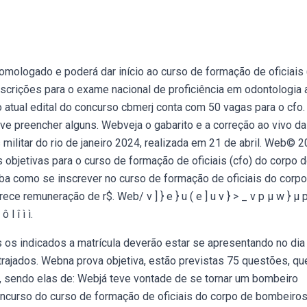
omologado e poderá dar início ao curso de formação de oficiais 
scrições para o exame nacional de proficiência em odontologia 
 atual edital do concurso cbmerj conta com 50 vagas para o cfo.
deve preencher alguns. Webveja o gabarito e a correção ao vivo da
militar do rio de janeiro 2024, realizada em 21 de abril. Web© 
objetivas para o curso de formação de oficiais (cfo) do corpo 
iba como se inscrever no curso de formação de oficiais do corp
ce remuneração de r$. Web/ v ] } e } u ( e ] u v } > _ v p µ w } µ 
ô l î ì ì.
os indicados a matrícula deverão estar se apresentando no dia
trajados. Webna prova objetiva, estão previstas 75 questões, qu
, sendo elas de: Webjá teve vontade de se tornar um bombeiro
oncurso do curso de formação de oficiais do corpo de bombeiros