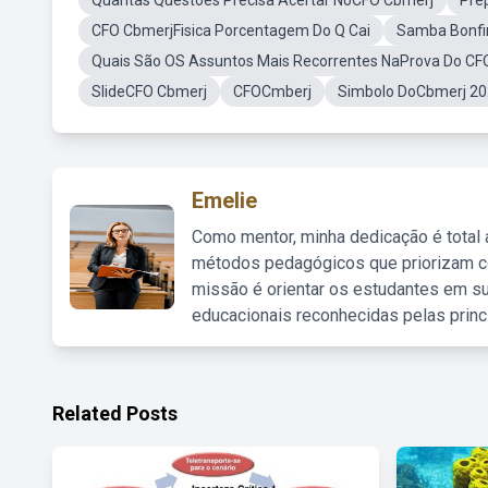
Quantas Questões Precisa Acertar NoCFO Cbmerj
Pre
CFO CbmerjFisica Porcentagem Do Q Cai
Samba Bonf
Quais São OS Assuntos Mais Recorrentes NaProva Do CF
SlideCFO Cbmerj
CFOCmberj
Simbolo DoCbmerj 2
Emelie
Como mentor, minha dedicação é total
métodos pedagógicos que priorizam co
missão é orientar os estudantes em su
educacionais reconhecidas pelas princ
Related Posts