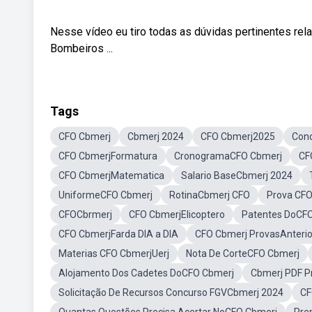
Nesse vídeo eu tiro todas as dúvidas pertinentes rel
Bombeiros ...
Tags
CFO Cbmerj
Cbmerj 2024
CFO Cbmerj2025
Con
CFO CbmerjFormatura
CronogramaCFO Cbmerj
CF
CFO CbmerjMatematica
Salario BaseCbmerj 2024
UniformeCFO Cbmerj
RotinaCbmerj CFO
Prova CFO
CFOCbrmerj
CFO CbmerjElicoptero
Patentes DoCF
CFO CbmerjFarda DIA a DIA
CFO Cbmerj ProvasAnterio
Materias CFO CbmerjUerj
Nota De CorteCFO Cbmerj
Alojamento Dos Cadetes DoCFO Cbmerj
Cbmerj PDF P
Solicitação De Recursos Concurso FGVCbmerj 2024
CF